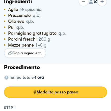
2
Ingredienti
½
Aglio
spicchio
Prezzemolo
q.b.
Olio evo
q.b.
Pul
q.b.
Parmigiano grattugiato
q.b.
Porcini freschi
200
g
Mezze penne
140
g
Copia ingredienti
Procedimento
Tempo totale
1 ora
Modalità passo passo
STEP
1