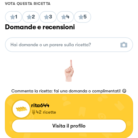
VOTA QUESTA RICETTA
1
2
3
4
5
Domande e recensioni
Commenta la ricetta: fai una domanda o complimentati! 😋
rita644
42
ricette
Visita il profilo