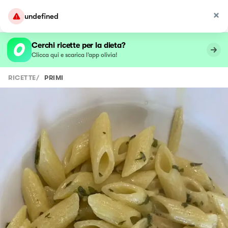
undefined
Cerchi ricette per la dieta?
Clicca qui e scarica l’app olivia!
RICETTE
/
PRIMI