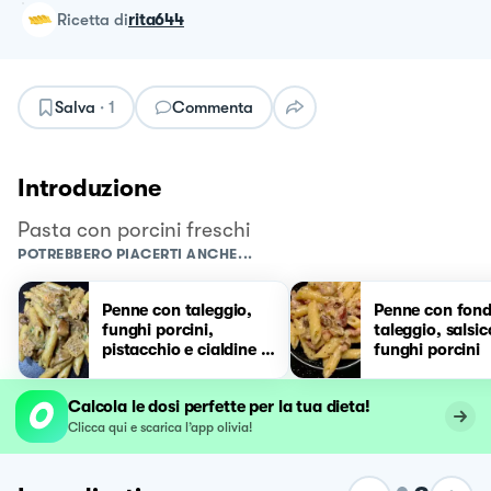
ricetta
di
rita644
Salva
·
1
Commenta
Introduzione
Pasta con porcini freschi
POTREBBERO PIACERTI ANCHE...
Penne con taleggio,
Penne con fond
funghi porcini,
taleggio, salsic
pistacchio e cialdine di
funghi porcini
parmigiano
Calcola le dosi perfette per la tua dieta!
Clicca qui e scarica l’app olivia!