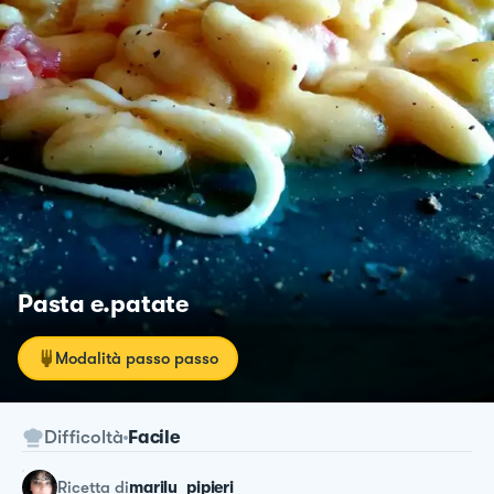
Pasta e.patate
Modalità passo passo
Difficoltà
Facile
ricetta
di
marilu_pipieri