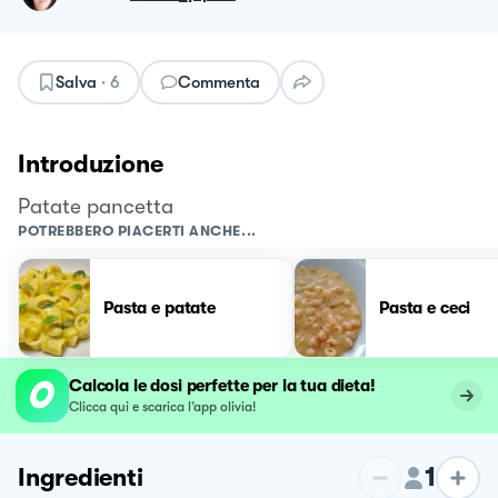
Salva
·
6
Commenta
Introduzione
Patate pancetta
POTREBBERO PIACERTI ANCHE...
Pasta e patate
Pasta e ceci
Calcola le dosi perfette per la tua dieta!
Clicca qui e scarica l’app olivia!
1
Ingredienti