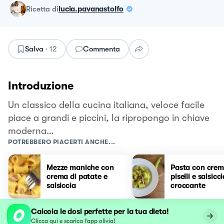
ricetta
di
lucia.pavanastolfo
Salva
·
12
Commenta
Introduzione
Un classico della cucina italiana, veloce facile
piace a grandi e piccini, la ripropongo in chiave
moderna…
POTREBBERO PIACERTI ANCHE...
Mezze maniche con
Pasta con crem
crema di patate e
piselli e salsicc
salsiccia
croccante
Calcola le dosi perfette per la tua dieta!
Clicca qui e scarica l’app olivia!