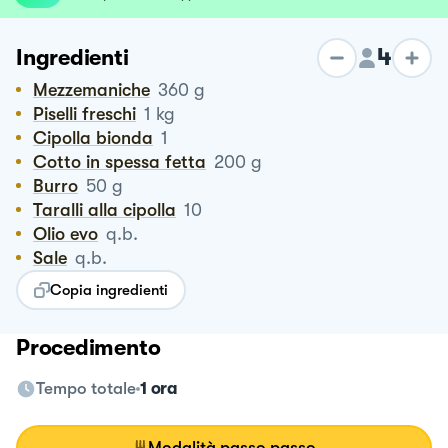
4
Ingredienti
Mezzemaniche
360
g
Piselli freschi
1
kg
Cipolla bionda
1
Cotto in spessa fetta
200
g
Burro
50
g
Taralli alla cipolla
10
Olio evo
q.b.
Sale
q.b.
Copia ingredienti
Procedimento
Tempo totale
1 ora
Modalità passo passo