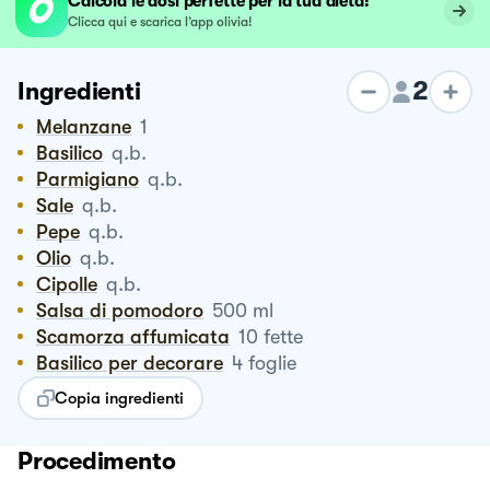
Calcola le dosi perfette per la tua dieta!
Clicca qui e scarica l’app olivia!
2
Ingredienti
Melanzane
1
Basilico
q.b.
Parmigiano
q.b.
Sale
q.b.
Pepe
q.b.
Olio
q.b.
Cipolle
q.b.
Salsa di pomodoro
500
ml
Scamorza affumicata
10
fette
Basilico per decorare
4
foglie
Copia ingredienti
Procedimento