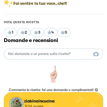
Fai sentire la tua voce, chef!
VOTA QUESTA RICETTA
1
2
3
4
5
Domande e recensioni
Commenta la ricetta: fai una domanda o complimentati! 😋
ziabinaincucina
26
ricette