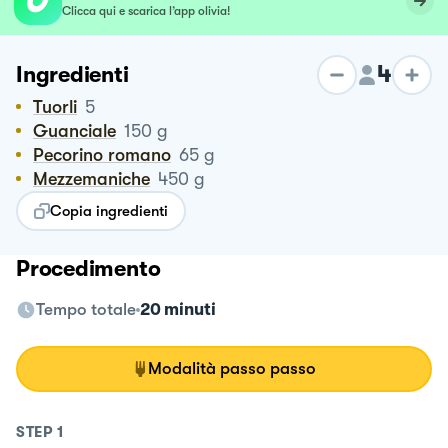
Clicca qui e scarica l’app olivia!
4
Ingredienti
Tuorli
5
Guanciale
150
g
Pecorino romano
65
g
Mezzemaniche
450
g
Copia ingredienti
Procedimento
Tempo totale
20 minuti
Modalità passo passo
STEP
1