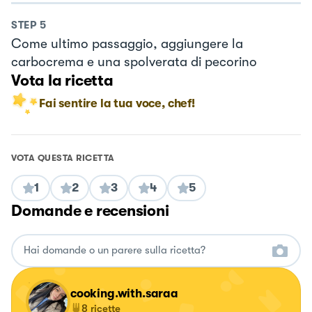
STEP
5
Come ultimo passaggio, aggiungere la
carbocrema e una spolverata di pecorino
Vota la ricetta
Fai sentire la tua voce, chef!
VOTA QUESTA RICETTA
1
2
3
4
5
Domande e recensioni
cooking.with.saraa
8
ricette