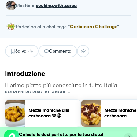
ricetta
di
cooking.with.saraa
Partecipa alla challenge
"
Carbonara Challenge
"
Salva
·
4
Commenta
Introduzione
Il primo piatto più conosciuto in tutta Italia
POTREBBERO PIACERTI ANCHE...
Mezze maniche alla
Mezze maniche 
carbonara 💛🤩
carbonara
Calcola le dosi perfette per la tua dieta!