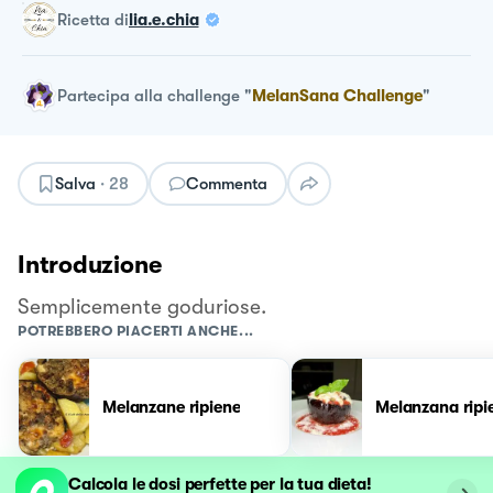
ricetta
di
lia.e.chia
Partecipa alla challenge
"
MelanSana Challenge
"
Salva
·
28
Commenta
Introduzione
Semplicemente goduriose.
POTREBBERO PIACERTI ANCHE...
Melanzane ripiene
Melanzana ripi
Calcola le dosi perfette per la tua dieta!