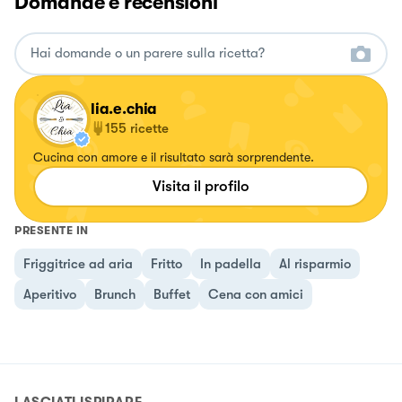
Domande e recensioni
lia.e.chia
155
ricette
Cucina con amore e il risultato sarà sorprendente.
Visita il profilo
PRESENTE IN
Friggitrice ad aria
Fritto
In padella
Al risparmio
Aperitivo
Brunch
Buffet
Cena con amici
LASCIATI ISPIRARE