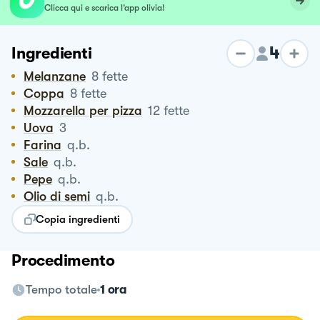
Clicca qui e scarica l’app olivia!
4
Ingredienti
Melanzane
8
fette
Coppa
8
fette
Mozzarella per pizza
12
fette
Uova
3
Farina
q.b.
Sale
q.b.
Pepe
q.b.
Olio di semi
q.b.
Copia ingredienti
Procedimento
Tempo totale
1 ora