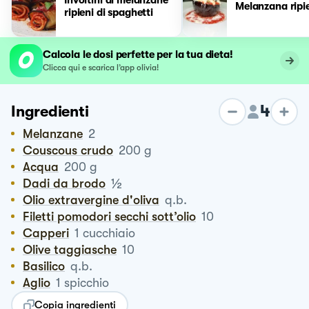
Melanzana ripi
ripieni di spaghetti
Calcola le dosi perfette per la tua dieta!
Clicca qui e scarica l’app olivia!
4
Ingredienti
Melanzane
2
Couscous crudo
200
g
Acqua
200
g
½
Dadi da brodo
Olio extravergine d'oliva
q.b.
Filetti pomodori secchi sott’olio
10
Capperi
1
cucchiaio
Olive taggiasche
10
Basilico
q.b.
Aglio
1
spicchio
Copia ingredienti