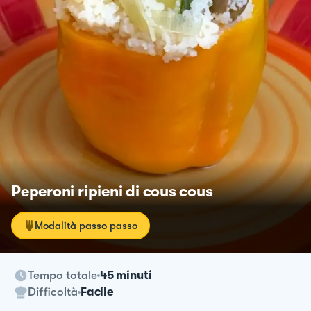
Peperoni ripieni di cous cous
Modalità passo passo
Tempo totale
45 minuti
Difficoltà
Facile