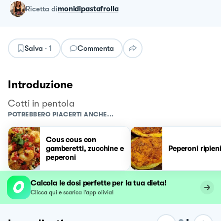
ricetta
di
monidipastafrolla
Salva
·
1
Commenta
Introduzione
Cotti in pentola
POTREBBERO PIACERTI ANCHE...
Cous cous con
gamberetti, zucchine e
Peperoni ripien
peperoni
Calcola le dosi perfette per la tua dieta!
Clicca qui e scarica l’app olivia!