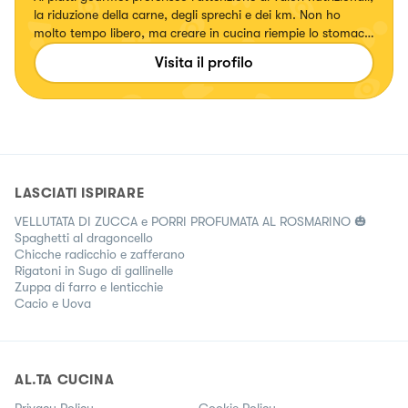
la riduzione della carne, degli sprechi e dei km. Non ho
molto tempo libero, ma creare in cucina riempie lo stomaco
e il ❤️
Visita il profilo
LASCIATI ISPIRARE
VELLUTATA DI ZUCCA e PORRI PROFUMATA AL ROSMARINO 🎃
Spaghetti al dragoncello
Chicche radicchio e zafferano
Rigatoni in Sugo di gallinelle
Zuppa di farro e lenticchie
Cacio e Uova
AL.TA CUCINA