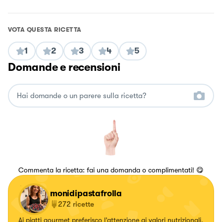
VOTA QUESTA RICETTA
1
2
3
4
5
Domande e recensioni
Commenta la ricetta: fai una domanda o complimentati! 😋
monidipastafrolla
272
ricette
Ai piatti gourmet preferisco l’attenzione ai valori nutrizionali,