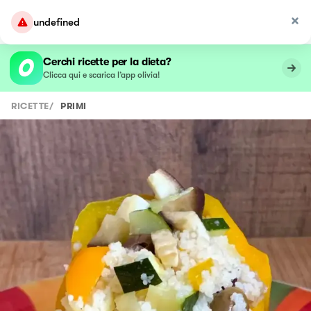
undefined
Cerchi ricette per la dieta?
Clicca qui e scarica l’app olivia!
RICETTE
/
PRIMI