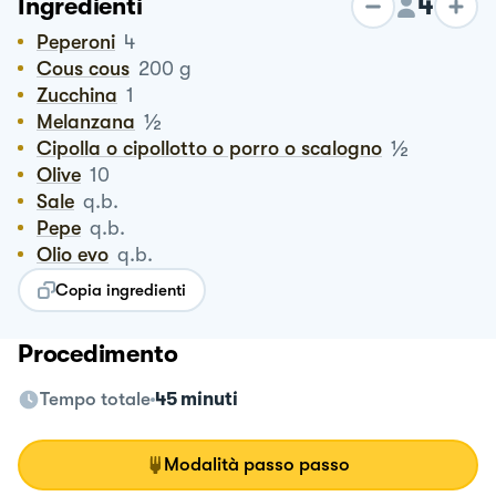
4
Ingredienti
Peperoni
4
Cous cous
200
g
zucchina
1
½
Melanzana
½
Cipolla o cipollotto o porro o scalogno
Olive
10
Sale
q.b.
Pepe
q.b.
Olio evo
q.b.
Copia ingredienti
Procedimento
Tempo totale
45 minuti
Modalità passo passo