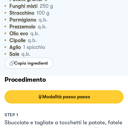
Funghi misti
250
g
Stracchino
100
g
Parmigiano
q.b.
Prezzemolo
q.b.
Olio evo
q.b.
Cipolle
q.b.
Aglio
1
spicchio
Sale
q.b.
Copia ingredienti
Procedimento
Modalità passo passo
STEP
1
Sbucciate e tagliate a tocchetti le patate, fatele