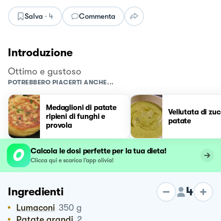
Salva
·
4
Commenta
Introduzione
Ottimo e gustoso
POTREBBERO PIACERTI ANCHE...
Medaglioni di patate
Vellutata di zu
ripieni di funghi e
patate
provola
Calcola le dosi perfette per la tua dieta!
Clicca qui e scarica l’app olivia!
4
Ingredienti
Lumaconi
350
g
Patate grandi
2