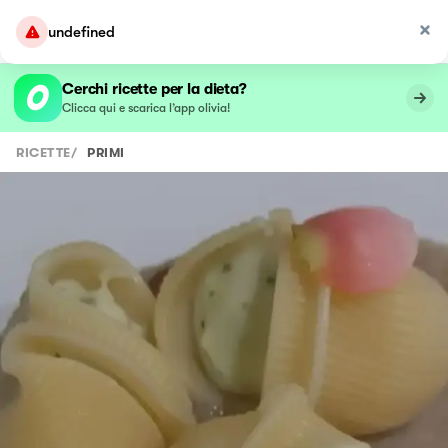
undefined
Cerchi ricette per la dieta?
Clicca qui e scarica l’app olivia!
RICETTE
/
PRIMI