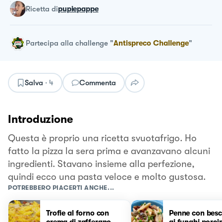
ricetta
di
pupiepappe
Partecipa alla challenge
"
Antispreco Challenge
"
Salva
·
4
Commenta
Introduzione
Questa è proprio una ricetta svuotafrigo. Ho
fatto la pizza la sera prima e avanzavano alcuni
ingredienti. Stavano insieme alla perfezione,
quindi ecco una pasta veloce e molto gustosa.
POTREBBERO PIACERTI ANCHE...
Trofie al forno con
Penne con besc
crema di zafferano,
ai funghi porcin