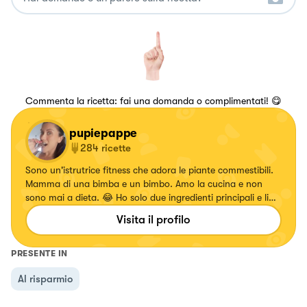
Commenta la ricetta: fai una domanda o complimentati! 😋
pupiepappe
284
ricette
Sono un'istrutrice fitness che adora le piante commestibili.
Mamma di una bimba e un bimbo. Amo la cucina e non
sono mai a dieta. 😂 Ho solo due ingredienti principali e li
ritrovo in questa frase delle favole... "Basta un po' di
Visita il profilo
fantasia e di bontà" Se cerchi qualcosa di diverso mi hai
trovato! 🤗
PRESENTE IN
Al risparmio