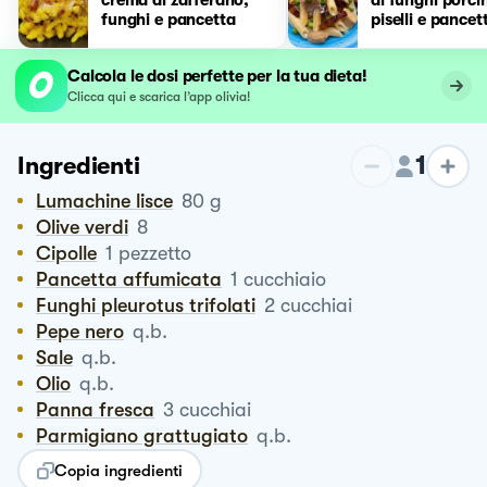
funghi e pancetta
piselli e pancet
croccante
Calcola le dosi perfette per la tua dieta!
Clicca qui e scarica l’app olivia!
1
Ingredienti
Lumachine lisce
80
g
Olive verdi
8
Cipolle
1
pezzetto
Pancetta affumicata
1
cucchiaio
Funghi pleurotus trifolati
2
cucchiai
Pepe nero
q.b.
Sale
q.b.
Olio
q.b.
Panna fresca
3
cucchiai
Parmigiano grattugiato
q.b.
Copia ingredienti