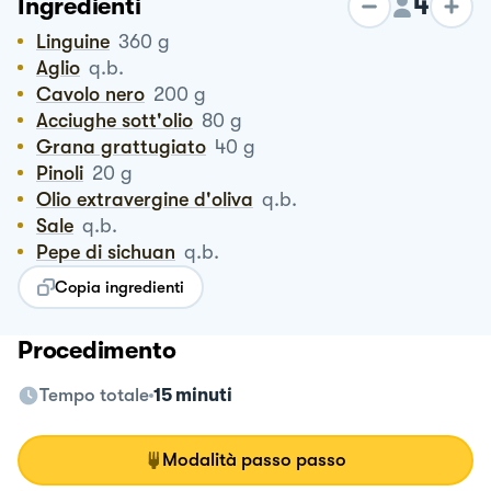
4
Ingredienti
Linguine
360
g
Aglio
q.b.
Cavolo nero
200
g
Acciughe sott'olio
80
g
Grana grattugiato
40
g
Pinoli
20
g
Olio extravergine d'oliva
q.b.
Sale
q.b.
Pepe di sichuan
q.b.
Copia ingredienti
Procedimento
Tempo totale
15 minuti
Modalità passo passo