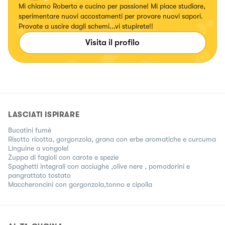
Mi chiamo Roberto e cucino per passione! Mi piace studiare,
sperimentare nuovi accostamenti per provare nuovi sapori.
Provate a uscire dagli schemi...vi stupirete!!
Visita il profilo
LASCIATI ISPIRARE
Bucatini fumè
Risotto ricotta, gorgonzola, grana con erbe aromatiche e curcuma
Linguine a vongole!
Zuppa di fagioli con carote e spezie
Spaghetti integrali con acciughe ,olive nere , pomodorini e
pangrattato tostato
Maccheroncini con gorgonzola,tonno e cipolla