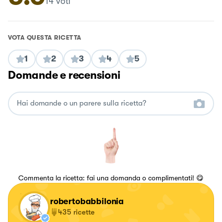
14
voti
VOTA QUESTA RICETTA
1
2
3
4
5
Domande e recensioni
Commenta la ricetta: fai una domanda o complimentati! 😋
robertobabbilonia
435
ricette