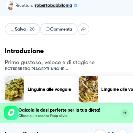
ricetta
di
robertobabbilonia
Salva
·
28
Commenta
Introduzione
Primo gustoso, veloce e di stagione
POTREBBERO PIACERTI ANCHE...
Linguine alle vongole
Linguine alle v
Calcola le dosi perfette per la tua dieta!
Clicca qui e scarica l’app olivia!