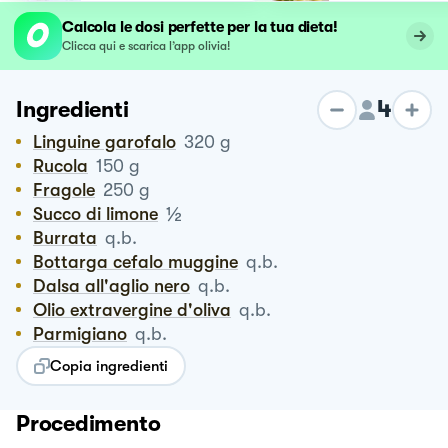
Calcola le dosi perfette per la tua dieta!
Clicca qui e scarica l’app olivia!
4
Ingredienti
Linguine garofalo
320
g
Rucola
150
g
Fragole
250
g
½
Succo di limone
Burrata
q.b.
Bottarga cefalo muggine
q.b.
Dalsa all'aglio nero
q.b.
Olio extravergine d'oliva
q.b.
Parmigiano
q.b.
Copia ingredienti
Procedimento