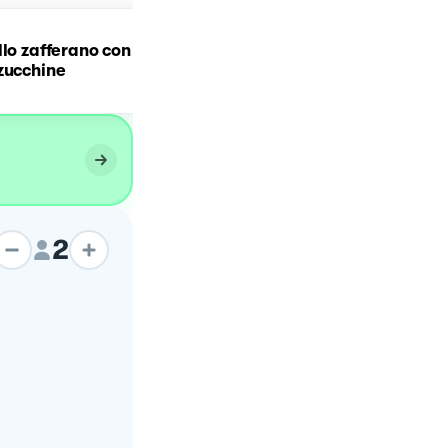
Spaghettone con crema 
llo zafferano con
peperoni, burrata e tart
zucchine
di gamberi
2