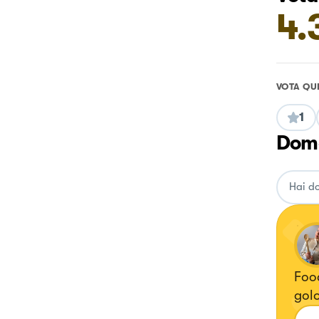
4.
VOTA QU
1
Doma
Food
golo