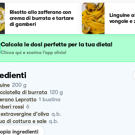
Risotto allo zafferano con
Linguine a
crema di burrata e tartare
vongole e 
di gamberi
Calcola le dosi perfette per la tua dieta!
Clicca qui e scarica l’app olivia!
edienti
guine
200
g
acciatella di burrata
120
g
ferano Leprotto
1
bustina
mberi rossi
6
io extravergine d'oliva
q.b.
ua di cottura e sale
q.b.
opia ingredienti