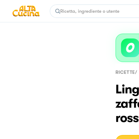
RICETTE
/
Ling
zaff
ros