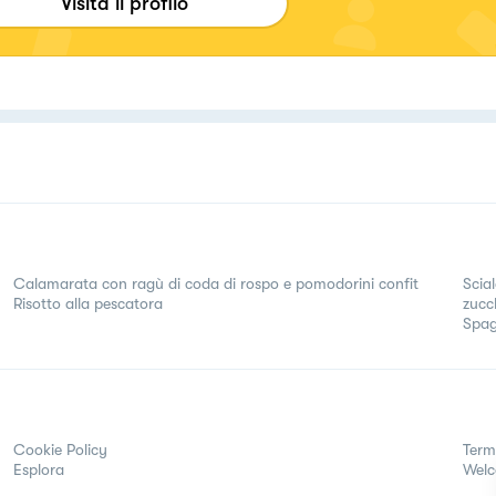
Visita il profilo
Calamarata con ragù di coda di rospo e pomodorini confit
Scia
Risotto alla pescatora
zucch
Spag
Cookie Policy
Term
Esplora
Wel