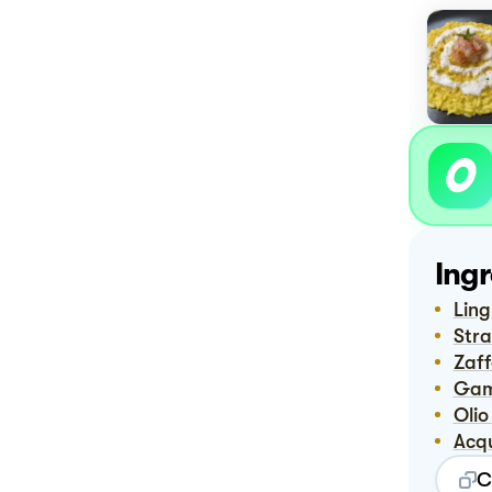
Ingr
Lin
Str
Zaf
Ga
Ol
Acq
C