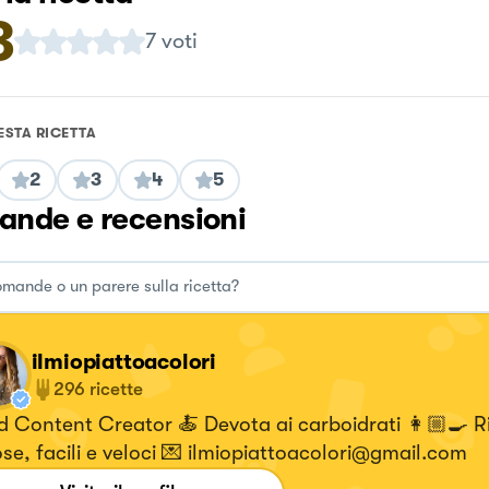
3
7
voti
ESTA RICETTA
2
3
4
5
nde e recensioni
ilmiopiattoacolori
296
ricette
 Content Creator 🍝 Devota ai carboidrati 👩🏼‍🍳 R
se, facili e veloci 💌 ilmiopiattoacolori@gmail.com