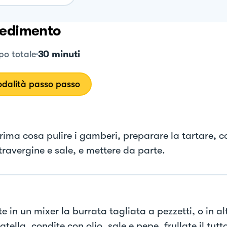
edimento
30 minuti
o totale
dalità passo passo
prima cosa pulire i gamberi, preparare la tartare, c
travergine e sale, e mettere da parte.
e in un mixer la burrata tagliata a pezzetti, o in al
atella, condite con olio, sale e pepe, frullate il tut