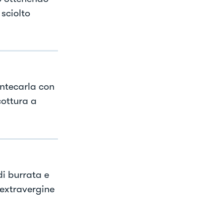
sciolto
antecarla con
cottura a
di burrata e
 extravergine