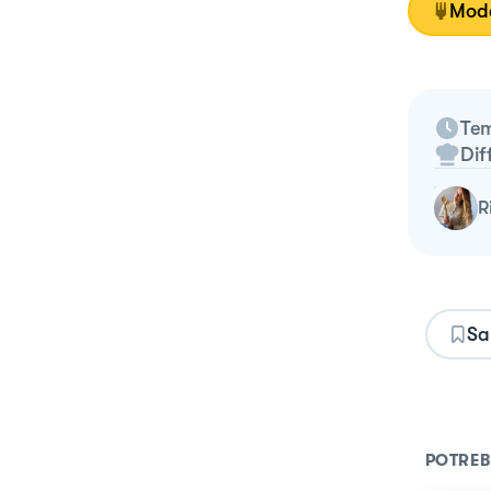
Moda
Tem
Dif
Sa
POTREB