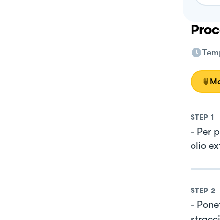
Proc
Temp
Mo
STEP
1
- Per 
olio ex
STEP
2
- Ponet
stracci