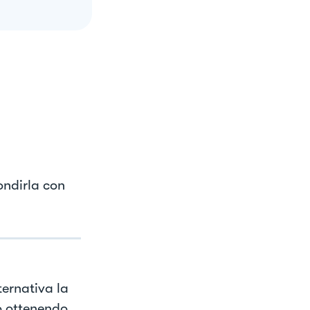
ondirla con
ternativa la
to ottenendo