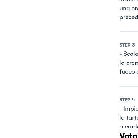
una cr
preced
STEP
3
- Scol
la cre
fuoco 
STEP
4
- Impi
la tart
a crud
Vota