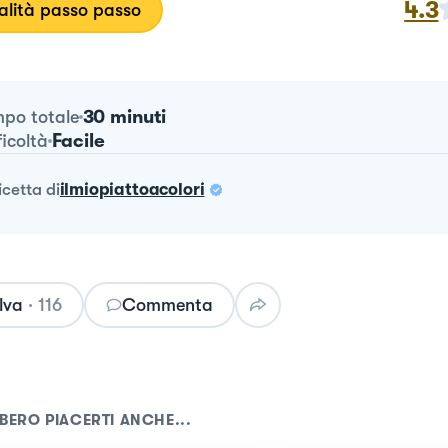
4.3
lità passo passo
30 minuti
po totale
Facile
ficoltà
ricetta
di
ilmiopiattoacolori
lva
·
116
Commenta
BERO PIACERTI ANCHE...