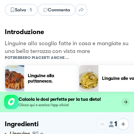
Salva
·
5
Commenta
Introduzione
Linguine allo scoglio fatte in casa e mangiate su
una bella terrazza con vista mare
POTREBBERO PIACERTI ANCHE...
Linguine alla
Linguine alle v
puttanesca.
Calcola le dosi perfette per la tua dieta!
Clicca qui e scarica l’app olivia!
1
Ingredienti
Linguine
80
g