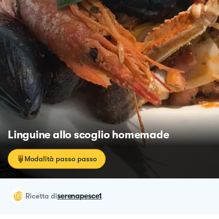
Linguine allo scoglio homemade
Modalità passo passo
ricetta
di
serenapesce1