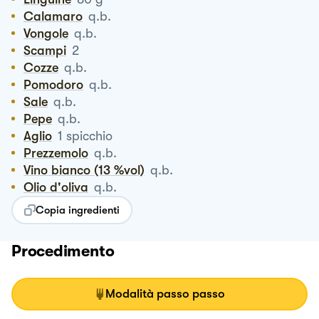
Calamaro
q.b.
Vongole
q.b.
Scampi
2
Cozze
q.b.
Pomodoro
q.b.
Sale
q.b.
Pepe
q.b.
Aglio
1
spicchio
Prezzemolo
q.b.
Vino bianco (13 %vol)
q.b.
Olio d'oliva
q.b.
Copia ingredienti
Procedimento
Modalità passo passo