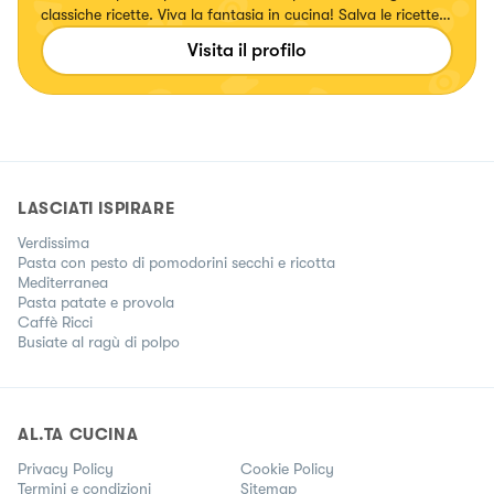
classiche ricette. Viva la fantasia in cucina! Salva le ricette e
seguimi anche sugli altri social ! :)
Visita il profilo
LASCIATI ISPIRARE
Verdissima
Pasta con pesto di pomodorini secchi e ricotta
Mediterranea
Pasta patate e provola
Caffè Ricci
Busiate al ragù di polpo
AL.TA CUCINA
Privacy Policy
Cookie Policy
Termini e condizioni
Sitemap