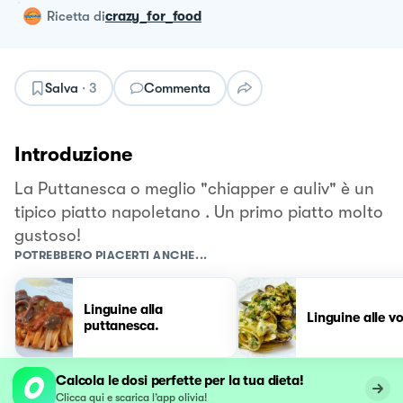
ricetta
di
crazy_for_food
Salva
·
3
Commenta
Introduzione
La Puttanesca o meglio "chiapper e auliv" è un
tipico piatto napoletano . Un primo piatto molto
gustoso!
POTREBBERO PIACERTI ANCHE...
Linguine alla
Linguine alle v
puttanesca.
Calcola le dosi perfette per la tua dieta!
Clicca qui e scarica l’app olivia!