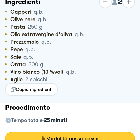
2
Ingredienti
Capperi
q.b.
Olive nere
q.b.
Pasta
250
g
Olio extravergine d'oliva
q.b.
Prezzemolo
q.b.
Pepe
q.b.
Sale
q.b.
Orata
300
g
Vino bianco (13 %vol)
q.b.
Aglio
2
spicchi
Copia ingredienti
Procedimento
Tempo totale
25 minuti
Modalità passo passo