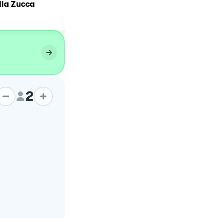
lla Zucca
LASAGNA BIANCA
2