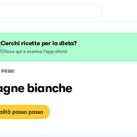
Cerchi ricette per la dieta?
Clicca qui e scarica l’app olivia!
PRIMI
agne bianche
lità passo passo