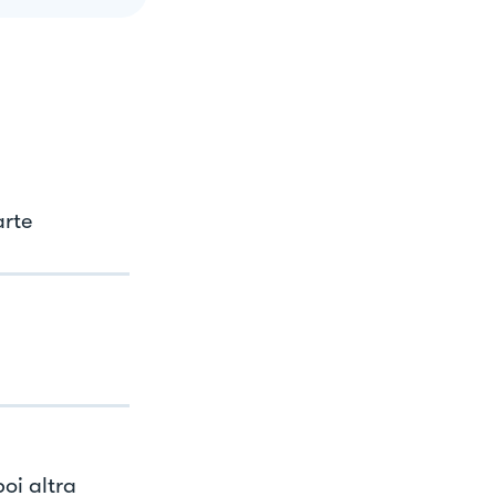
arte
oi altra