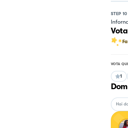
STEP
10
Inforn
Vota
Fa
VOTA QU
1
Doma