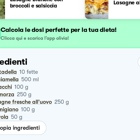
Lasagne a
broccoli e salsiccia
Calcola le dosi perfette per la tua dieta!
Clicca qui e scarica l’app olivia!
edienti
rtadella
10
fette
ciamella
500
ml
tacchi
100
g
amorza
250
g
agne fresche all’uovo
250
g
rmigiano
100
g
vola
50
g
opia ingredienti