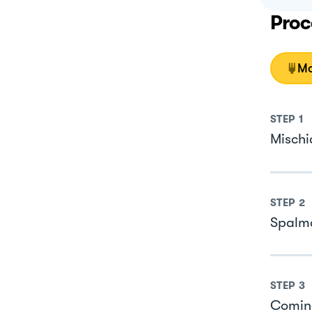
Proc
Mo
STEP
1
Mischi
STEP
2
Spalma
STEP
3
Cominci