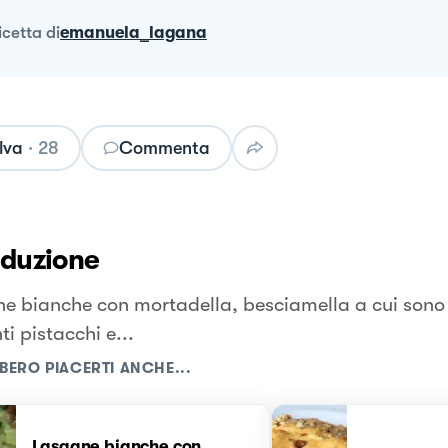
ricetta
di
emanuela_lagana
lva
·
28
Commenta
oduzione
e bianche con mortadella, besciamella a cui sono 
i pistacchi e...
BERO PIACERTI ANCHE...
Lasagne bianche con