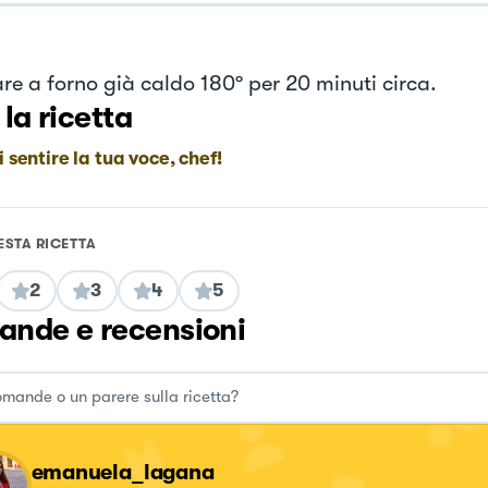
are a forno già caldo 180º per 20 minuti circa.
 la ricetta
i sentire la tua voce, chef!
ESTA RICETTA
2
3
4
5
nde e recensioni
emanuela_lagana