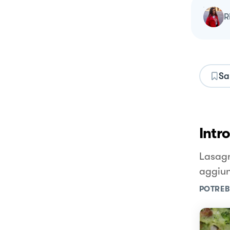
Sa
Intr
Lasagn
aggiunt
POTREB