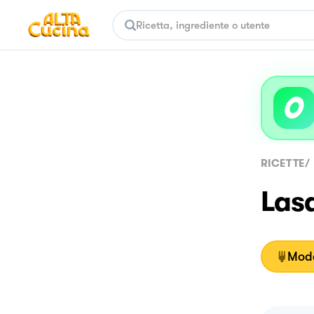
RICETTE
/
Las
Moda