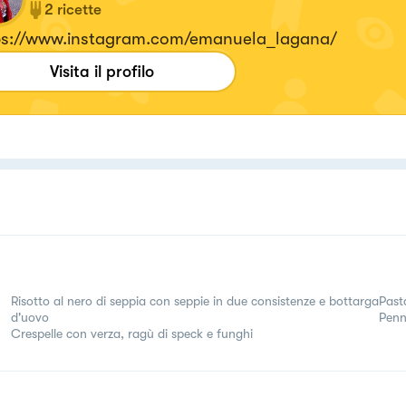
2
ricette
ps://www.instagram.com/emanuela_lagana/
Visita il profilo
Risotto al nero di seppia con seppie in due consistenze e bottarga
Past
d'uovo
Penn
Crespelle con verza, ragù di speck e funghi