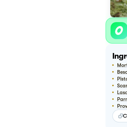
Ingr
Mo
Bes
Pis
Sc
Las
Pa
Pro
C