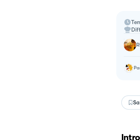
Tem
Dif
Pa
Sa
Intr