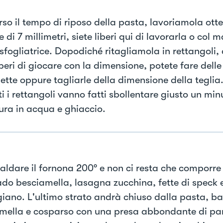
rso il tempo di riposo della pasta, lavoriamola ot
 di 7 millimetri, siete liberi qui di lavorarla o col m
 sfogliatrice. Dopodiché ritagliamola in rettangoli,
iberi di giocare con la dimensione, potete fare delle
ette oppure tagliarle della dimensione della teglia
ti i rettangoli vanno fatti sbollentare giusto un mi
tura in acqua e ghiaccio.
caldare il fornona 200° e non ci resta che comporre
ado besciamella, lasagna zucchina, fette di speck 
iano. L'ultimo strato andrà chiuso dalla pasta, b
mella e cosparso con una presa abbondante di pa