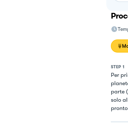
Proc
Temp
Mo
STEP
1
Per pr
planet
parte 
solo a
pronto 