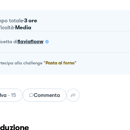
3 ore
po totale
Media
ficoltà
ricetta
di
flaviafloow
rtecipa alla challenge
"
Pasta al forno
"
lva
·
15
Commenta
oduzione