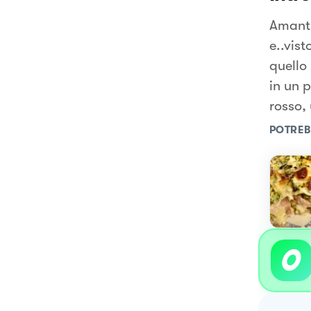
Amanti
e..vis
quello 
in un 
rosso,
POTREB