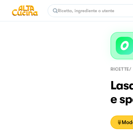
RICETTE
/
Lasa
e s
Moda