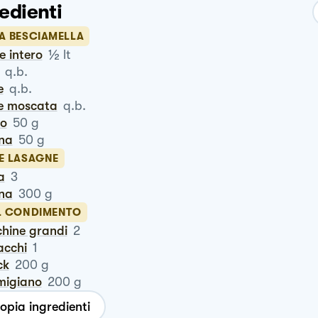
edienti
LA BESCIAMELLA
½
te intero
lt
q.b.
e
q.b.
ce moscata
q.b.
ro
50
g
ina
50
g
LE LASAGNE
a
3
ina
300
g
IL CONDIMENTO
chine grandi
2
tacchi
1
ck
200
g
rmigiano
200
g
opia ingredienti