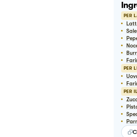
Ingr
PER 
Lat
Sale
Pep
No
Bur
Far
PER 
Uov
Far
PER 
Zuc
Pis
Spe
Pa
C