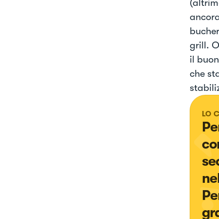
(altri
ancora
buchere
grill. 
il buon
che sta
stabili
LO 
Pe
con
se
ne
Per
gr