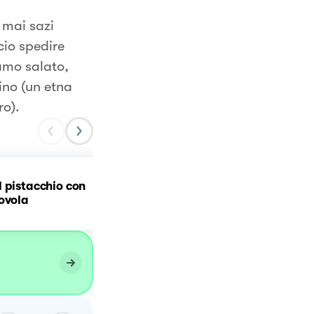
 mai sazi
cio spedire
iamo salato,
ino (un etna
ro).
 pistacchio con
Lasagna al pistacchio co
ovola
speck e provola