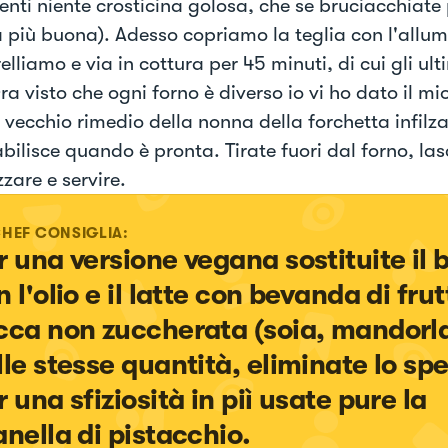
menti niente crosticina golosa, che se bruciacchiate
 più buona). Adesso copriamo la teglia con l'allum
lliamo e via in cottura per 45 minuti, di cui gli ult
Ora visto che ogni forno è diverso io vi ho dato il 
 vecchio rimedio della nonna della forchetta infilza
bilisce quando è pronta. Tirate fuori dal forno, las
zzare e servire.
CHEF CONSIGLIA:
r una versione vegana sostituite il b
 l'olio e il latte con bevanda di frut
cca non zuccherata (soia, mandorla 
lle stesse quantità, eliminate lo spe
 una sfiziosità in piì usate pure la 
anella di pistacchio.