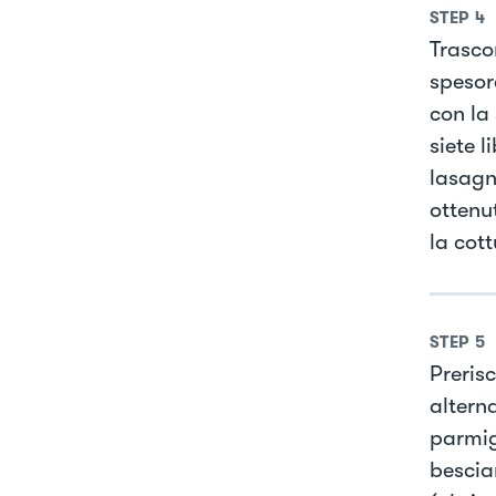
STEP
4
Trasco
spesore
con la
siete l
lasagn
ottenu
la cot
STEP
5
Preris
altern
parmig
bescia