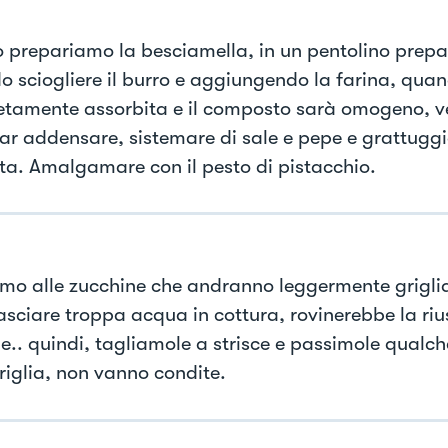
o prepariamo la besciamella, in un pentolino prepa
o sciogliere il burro e aggiungendo la farina, qua
tamente assorbita e il composto sarà omogeno, ve
 far addensare, sistemare di sale e pepe e grattugg
a. Amalgamare con il pesto di pistacchio.
mo alle zucchine che andranno leggermente griglia
asciare troppa acqua in cottura, rovinerebbe la riu
e.. quindi, tagliamole a strisce e passimole qualc
griglia, non vanno condite.