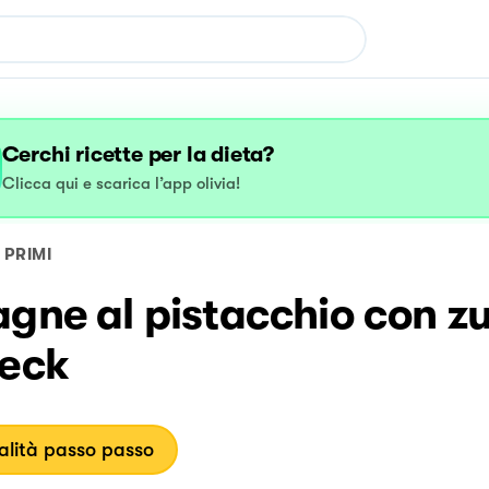
Cerchi ricette per la dieta?
Clicca qui e scarica l’app olivia!
PRIMI
gne al pistacchio con z
peck
lità passo passo