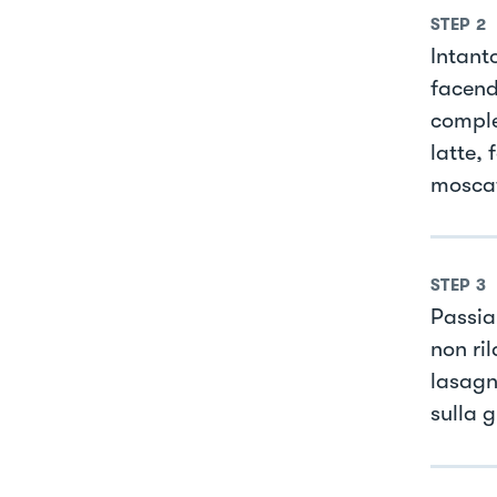
STEP
2
Intant
facend
comple
latte,
moscat
STEP
3
Passia
non ril
lasagn
sulla 