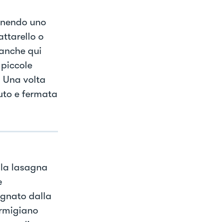
tenendo uno
attarello o
 anche qui
 piccole
. Una volta
nuto e fermata
 la lasagna
e
agnato dalla
rmigiano