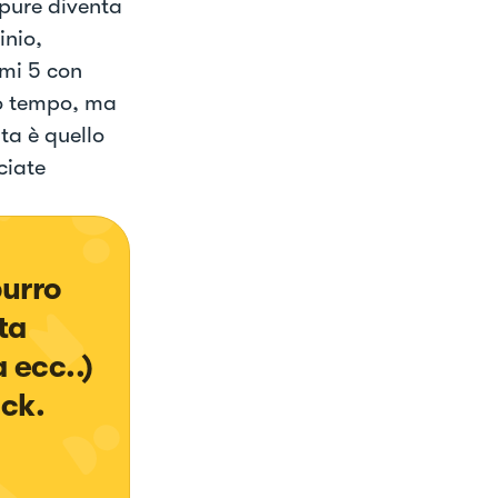
 pure diventa
inio,
imi 5 con
mio tempo, ma
ta è quello
ciate
urro 
ta 
ecc..) 
ck. 