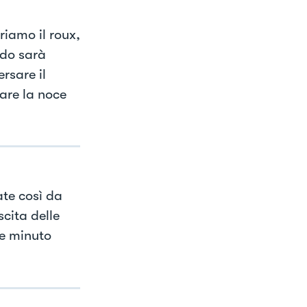
riamo il roux,
ndo sarà
rsare il
iare la noce
te così da
scita delle
he minuto