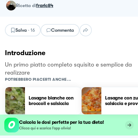
ricetta
di
fraric84
Salva
·
16
Commenta
Introduzione
Un primo piatto completo squisito e semplice da
realizzare
POTREBBERO PIACERTI ANCHE...
Lasagne bianche con
Lasagne con zu
broccoli e salsiccia
salsiccia e pro
Calcola le dosi perfette per la tua dieta!
Clicca qui e scarica l’app olivia!