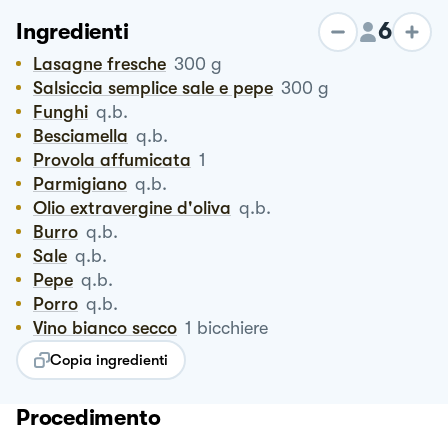
6
Ingredienti
Lasagne fresche
300
g
Salsiccia semplice sale e pepe
300
g
Funghi
q.b.
Besciamella
q.b.
Provola affumicata
1
Parmigiano
q.b.
Olio extravergine d'oliva
q.b.
Burro
q.b.
Sale
q.b.
Pepe
q.b.
Porro
q.b.
Vino bianco secco
1
bicchiere
Copia ingredienti
Procedimento