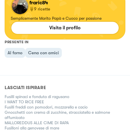
fraric84
9
ricette
Semplicemente Marito Papà e Cuoco per passione
Visita il profilo
PRESENTE IN
Al forno
Cena con amici
LASCIATI ISPIRARE
Fusilli spinaci e fonduta di ragusano
I WANT TO RICE FREE
Fusilli freddi con pomodori, mozzarella e cacio
Gnocchetti con crema di zucchine, stracciatella e salmone
affumicato
MALLOREDDUS ALLE CIME DI RAPA
Fusilloni alla genovese di mare