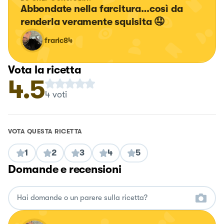
Abbondate nella farcitura…così da 
renderla veramente squisita 🤤
fraric84
Vota la ricetta
4.5
4
voti
VOTA QUESTA RICETTA
1
2
3
4
5
Domande e recensioni