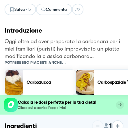
Salva
·
5
Commenta
Introduzione
Oggi oltre ad aver preparato la carbonara per i
miei familiari (puristi) ho improvvisato un piatto
modificando la classica carbonara...
POTREBBERO PIACERTI ANCHE...
Carbozucca
Carbospaziale 
Calcola le dosi perfette per la tua dieta!
Clicca qui e scarica l’app olivia!
1
Ingredienti