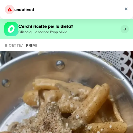
undefined
Cerchi ricette per la dieta?
Clicca qui e scarica l’app olivia!
RICETTE
/
PRIMI