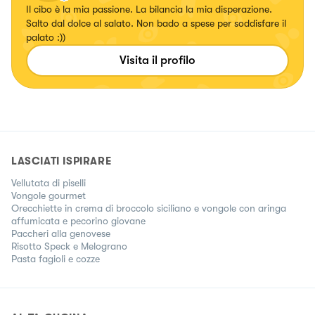
Il cibo è la mia passione. La bilancia la mia disperazione.
Salto dal dolce al salato. Non bado a spese per soddisfare il
palato :))
Visita il profilo
LASCIATI ISPIRARE
Vellutata di piselli
Vongole gourmet
Orecchiette in crema di broccolo siciliano e vongole con aringa
affumicata e pecorino giovane
Paccheri alla genovese
Risotto Speck e Melograno
Pasta fagioli e cozze