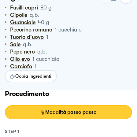
Fusilli capri
80
g
Cipolle
q.b.
Guanciale
40
g
Pecorino romano
1
cucchiaio
Tuorlo d'uovo
1
Sale
q.b.
Pepe nero
q.b.
Olio evo
1
cucchiaio
Carciofo
1
Copia ingredienti
Procedimento
Modalità passo passo
STEP
1