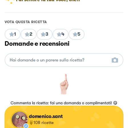
VOTA QUESTA RICETTA
1
2
3
4
5
Domande e recensioni
Commenta la ricetta: fai una domanda o complimentati! 😋
domenico.sant
108
ricette