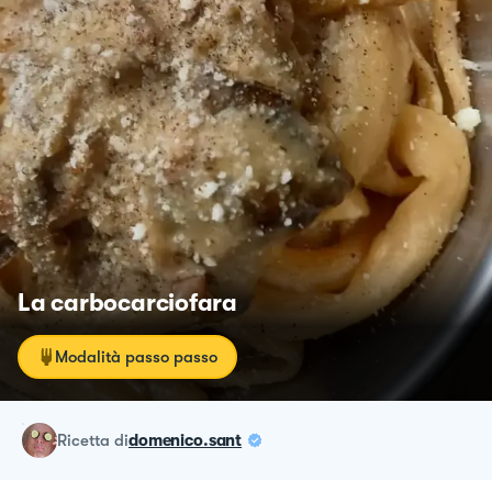
La carbocarciofara
Modalità passo passo
ricetta
di
domenico.sant