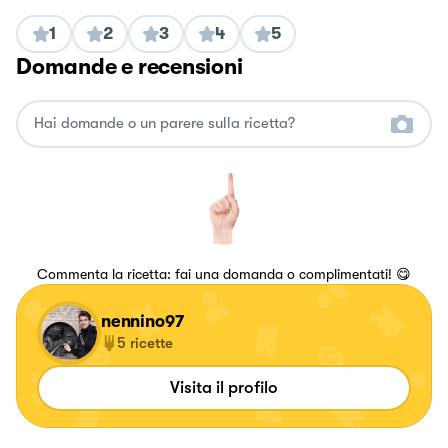
1
2
3
4
5
Domande e recensioni
Commenta la ricetta: fai una domanda o complimentati! 😋
nennino97
5
ricette
Visita il profilo