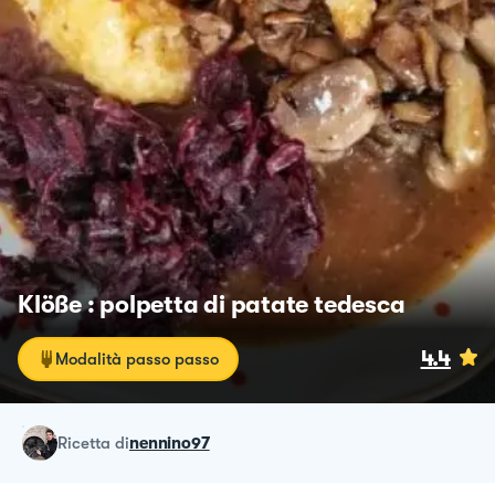
Klöße : polpetta di patate tedesca
4.4
Modalità passo passo
ricetta
di
nennino97