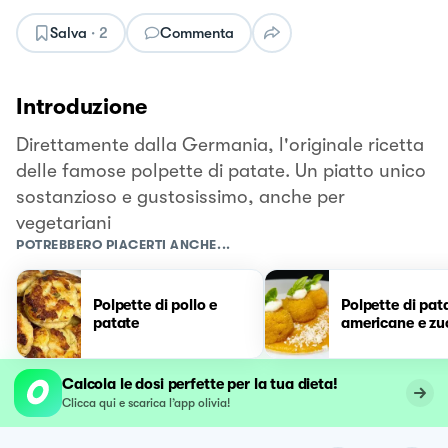
Salva
·
2
Commenta
Introduzione
Direttamente dalla Germania, l'originale ricetta
delle famose polpette di patate. Un piatto unico
sostanzioso e gustosissimo, anche per
vegetariani
POTREBBERO PIACERTI ANCHE...
Polpette di pollo e
Polpette di pat
patate
americane e zu
Calcola le dosi perfette per la tua dieta!
Clicca qui e scarica l’app olivia!