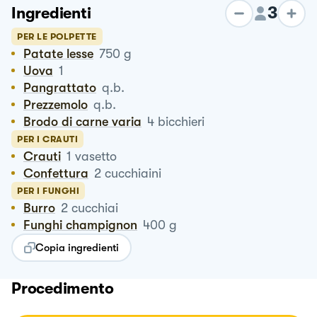
3
Ingredienti
PER LE POLPETTE
Patate lesse
750
g
Uova
1
Pangrattato
q.b.
Prezzemolo
q.b.
Brodo di carne varia
4
bicchieri
PER I CRAUTI
Crauti
1
vasetto
Confettura
2
cucchiaini
PER I FUNGHI
Burro
2
cucchiai
Funghi champignon
400
g
Copia ingredienti
Procedimento