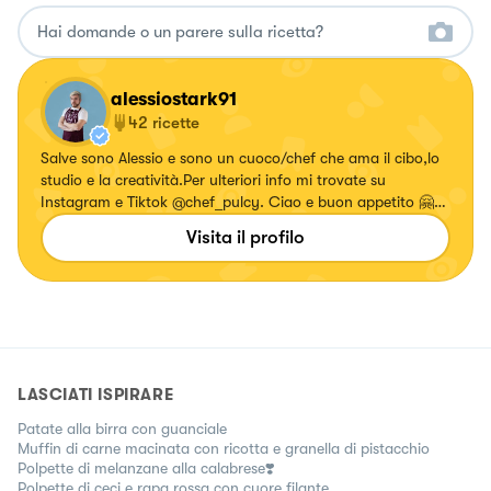
alessiostark91
42
ricette
Salve sono Alessio e sono un cuoco/chef che ama il cibo,lo
studio e la creatività.Per ulteriori info mi trovate su
Instagram e Tiktok @chef_pulcy. Ciao e buon appetito 🤗
🧑‍🍳 https://bit.ly/34BQApp
Visita il profilo
LASCIATI ISPIRARE
Patate alla birra con guanciale
Muffin di carne macinata con ricotta e granella di pistacchio
Polpette di melanzane alla calabrese❣️
Polpette di ceci e rapa rossa con cuore filante