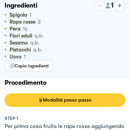
1
Ingredienti
Spigola
1
Rape rosse
2
½
Pera
Fiori eduli
q.b.
Sesamo
q.b.
Pistacchi
q.b.
Uovo
1
Copia ingredienti
Procedimento
Modalità passo passo
STEP
1
Per prima cosa frulla le rape rosse aggiungendo