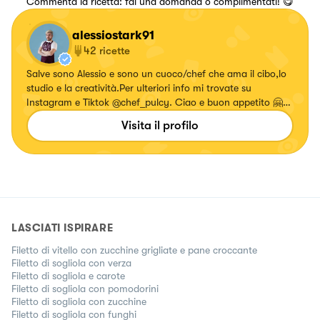
Commenta la ricetta: fai una domanda o complimentati! 😋
alessiostark91
42
ricette
Salve sono Alessio e sono un cuoco/chef che ama il cibo,lo
studio e la creatività.Per ulteriori info mi trovate su
Instagram e Tiktok @chef_pulcy. Ciao e buon appetito 🤗
🧑‍🍳 https://bit.ly/34BQApp
Visita il profilo
LASCIATI ISPIRARE
Filetto di vitello con zucchine grigliate e pane croccante
Filetto di sogliola con verza
Filetto di sogliola e carote
Filetto di sogliola con pomodorini
Filetto di sogliola con zucchine
Filetto di sogliola con funghi