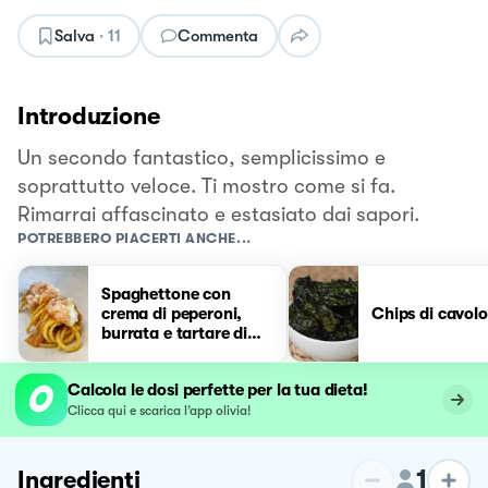
Salva
·
11
Commenta
Introduzione
Un secondo fantastico, semplicissimo e
soprattutto veloce. Ti mostro come si fa.
Rimarrai affascinato e estasiato dai sapori.
POTREBBERO PIACERTI ANCHE...
Spaghettone con
crema di peperoni,
Chips di cavolo
burrata e tartare di
gamberi
Calcola le dosi perfette per la tua dieta!
Clicca qui e scarica l’app olivia!
1
Ingredienti