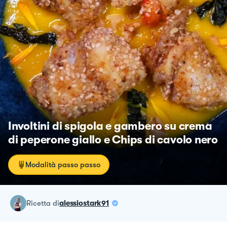
Involtini di spigola e gambero su crema
di peperone giallo e Chips di cavolo nero
Modalità passo passo
ricetta
di
alessiostark91