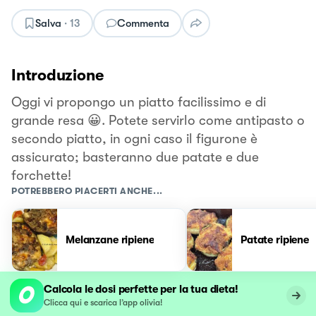
Salva
·
13
Commenta
Introduzione
Oggi vi propongo un piatto facilissimo e di
grande resa 😀. Potete servirlo come antipasto o
secondo piatto, in ogni caso il figurone è
assicurato; basteranno due patate e due
forchette!
POTREBBERO PIACERTI ANCHE...
Melanzane ripiene
Patate ripiene
Calcola le dosi perfette per la tua dieta!
Clicca qui e scarica l’app olivia!