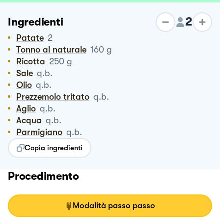
2
Ingredienti
Patate
2
Tonno al naturale
160
g
Ricotta
250
g
Sale
q.b.
Olio
q.b.
Prezzemolo tritato
q.b.
Aglio
q.b.
Acqua
q.b.
Parmigiano
q.b.
Copia ingredienti
Procedimento
Modalità passo passo