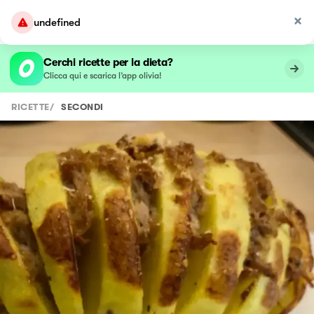
undefined
Cerchi ricette per la dieta?
Clicca qui e scarica l’app olivia!
RICETTE
/
SECONDI