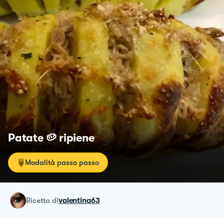
Patate 🥔 ripiene
Modalità passo passo
ricetta
di
valentina63