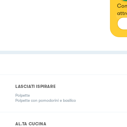
Con
attr
prof
LASCIATI ISPIRARE
Polpette
Polpette con pomodorini e basilico
AL.TA CUCINA