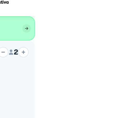
stiva
Pollo alle verdure
2