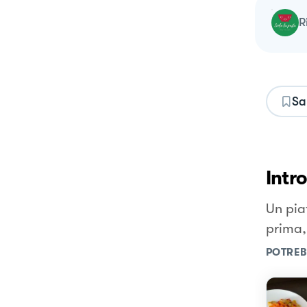
Sa
Intr
Un pia
prima,
POTREB