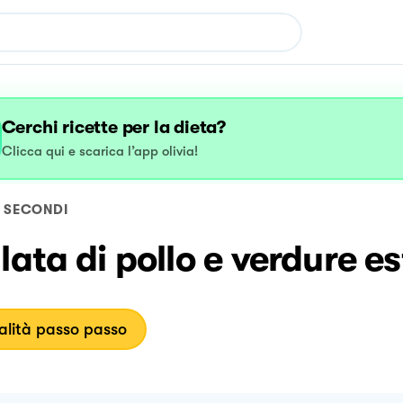
Cerchi ricette per la dieta?
Clicca qui e scarica l’app olivia!
SECONDI
lata di pollo e verdure es
lità passo passo