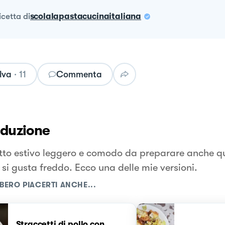
ricetta
di
scolalapastacucinaitaliana
lva
·
11
Commenta
oduzione
tto estivo leggero e comodo da preparare anche q
 si gusta freddo. Ecco una delle mie versioni.
BERO PIACERTI ANCHE...
Straccetti di pollo con