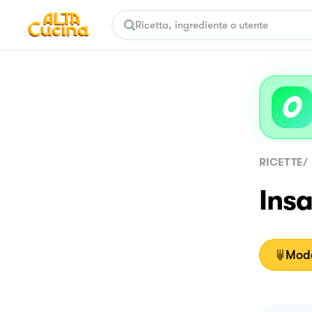
RICETTE
/
Insa
Moda