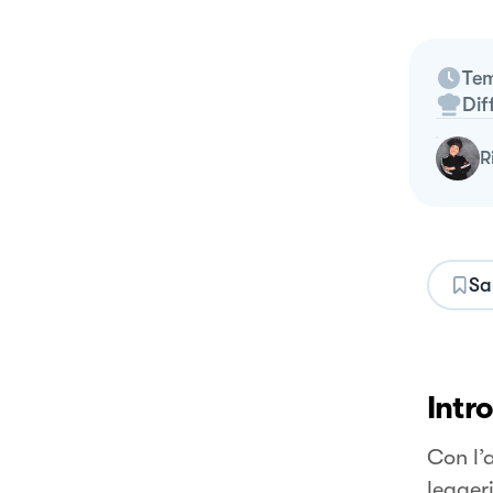
Tem
Dif
Sa
Intr
Con l’a
leggeri