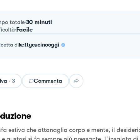
30 minuti
po totale
Facile
ficoltà
ricetta
di
kettycucinooggi
lva
·
3
Commenta
oduzione
fa estiva che attanaglia corpo e mente, il desiderio
 e gustosi si fa sempre più pressante. L’insalata d