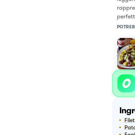
rappre
perfett
POTREB
Ingr
Fil
Pat
Fag