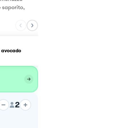
 saporito,
i avocado ￼
Insalata di patate ricca
2