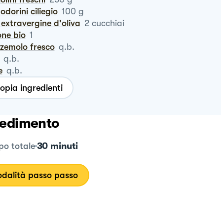
odorini ciliegio
100
g
io extravergine d'oliva
2
cucchiai
one bio
1
zzemolo fresco
q.b.
q.b.
e
q.b.
opia ingredienti
edimento
30 minuti
o totale
dalità passo passo