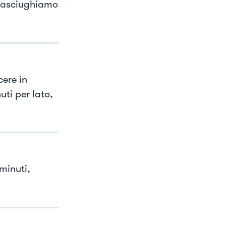
li asciughiamo
ere in
uti per lato,
minuti,