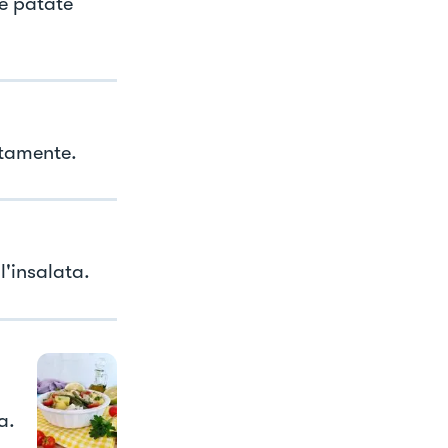
le patate
atamente.
l'insalata.
a.