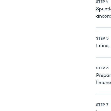
STEP
4
Spuntia
ancora
STEP
5
Infine
STEP
6
Prepar
limone
STEP
7