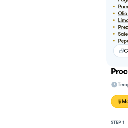
Pom
Ol
Lim
Pre
Sale
Pep
C
Proc
Temp
Mo
STEP
1