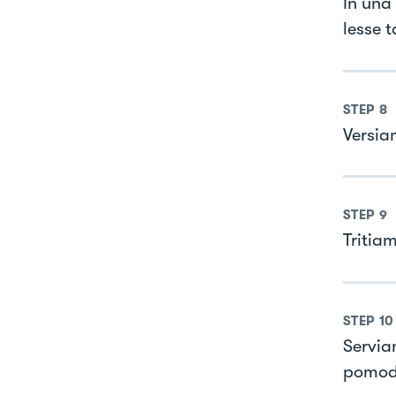
In una 
lesse t
STEP
8
Versia
STEP
9
Tritiam
STEP
10
Servia
pomodo