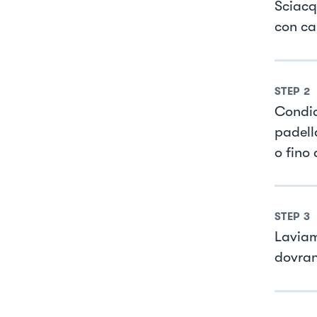
Sciacq
con ca
STEP
2
Condia
padella
o fino
STEP
3
Laviam
dovran