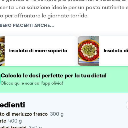
senta una soluzione ideale per un pasto nutriente e
o per affrontare le giornate torride.
BERO PIACERTI ANCHE...
Insalata di mare saporita
Insalata d
Calcola le dosi perfette per la tua dieta!
Clicca qui e scarica l’app olivia!
edienti
etto di merluzzo fresco
300
g
ate
400
g
iolini freschi
250
g