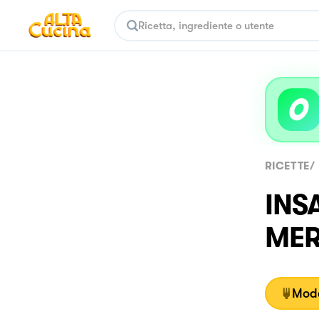
RICETTE
/
INS
MER
Moda