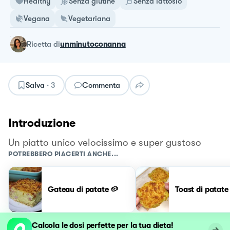
Healthy
Senza glutine
Senza lattosio
Vegana
Vegetariana
ricetta
di
unminutoconanna
Salva
·
3
Commenta
Introduzione
Un piatto unico velocissimo e super gustoso
POTREBBERO PIACERTI ANCHE...
Gateau di patate 🥔
Toast di patate
Calcola le dosi perfette per la tua dieta!