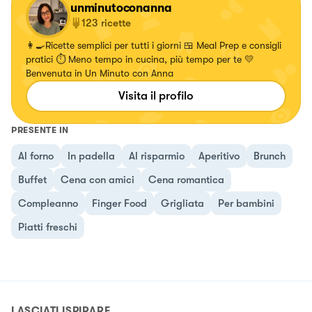
unminutoconanna
123
ricette
👩‍🍳Ricette semplici per tutti i giorni 🍱 Meal Prep e consigli
pratici ⏱️ Meno tempo in cucina, più tempo per te 💛
Benvenuta in Un Minuto con Anna
Visita il profilo
PRESENTE IN
Al forno
In padella
Al risparmio
Aperitivo
Brunch
Buffet
Cena con amici
Cena romantica
Compleanno
Finger Food
Grigliata
Per bambini
Piatti freschi
LASCIATI ISPIRARE