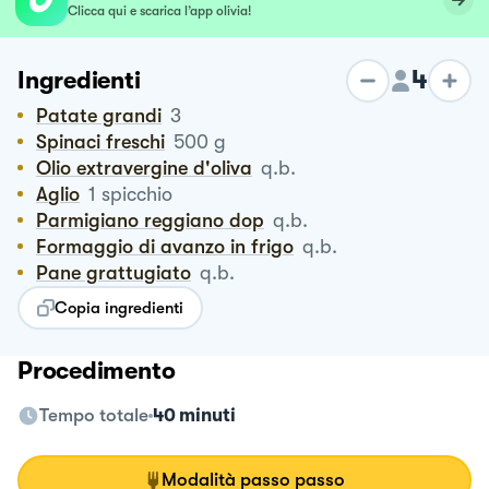
Clicca qui e scarica l’app olivia!
4
Ingredienti
Patate grandi
3
Spinaci freschi
500
g
Olio extravergine d'oliva
q.b.
Aglio
1
spicchio
Parmigiano reggiano dop
q.b.
Formaggio di avanzo in frigo
q.b.
Pane grattugiato
q.b.
Copia ingredienti
Procedimento
Tempo totale
40 minuti
Modalità passo passo