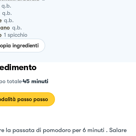
q.b.
q.b.
e
q.b.
igano
q.b.
o
1
spicchio
opia ingredienti
edimento
45 minuti
o totale
dalità passo passo
e la passata di pomodoro per 6 minuti . Salare