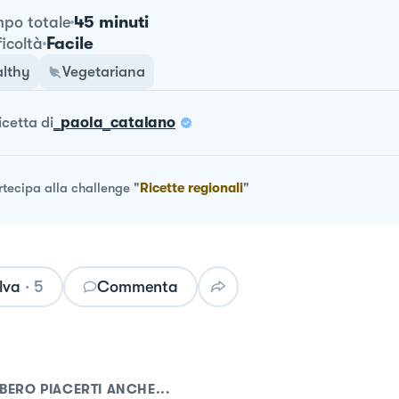
45 minuti
po totale
Facile
ficoltà
lthy
Vegetariana
ricetta
di
_paola_catalano
rtecipa alla challenge
"
Ricette regionali
"
lva
·
5
Commenta
BERO PIACERTI ANCHE...