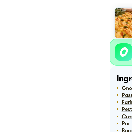
Ingr
Gn
Pas
Far
Pes
Cr
Pa
Boc