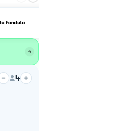
lla Fonduta
Gnocchi golosi
4