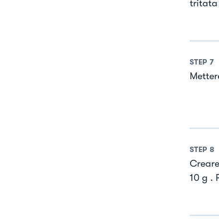
tritata
STEP
7
Metter
STEP
8
Creare 
10 g . 