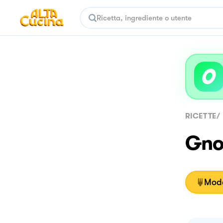
RICETTE
/
Gnoc
Moda