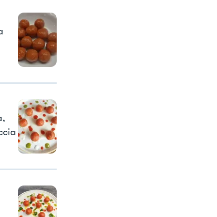
a
a,
ccia