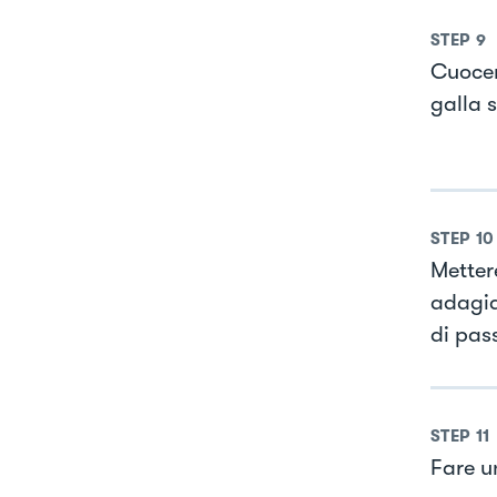
STEP
9
Cuocer
galla s
STEP
10
Metter
adagia
di pas
STEP
11
Fare un