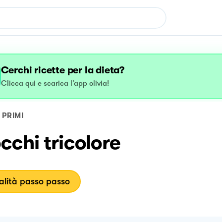
Cerchi ricette per la dieta?
Clicca qui e scarica l’app olivia!
PRIMI
chi tricolore
lità passo passo