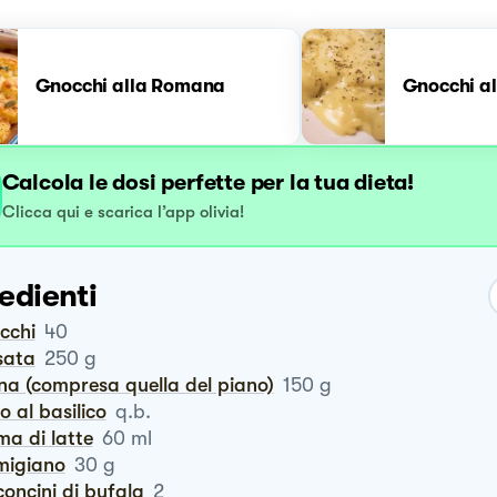
Gnocchi alla Romana
Gnocchi a
Calcola le dosi perfette per la tua dieta!
Clicca qui e scarica l’app olivia!
edienti
occhi
40
sata
250
g
ina (compresa quella del piano)
150
g
to al basilico
q.b.
ema di latte
60
ml
rmigiano
30
g
concini di bufala
2