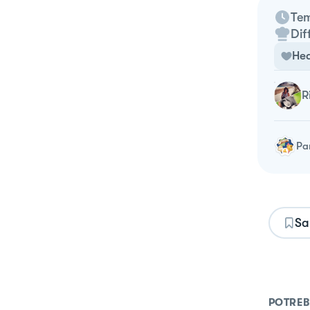
Tem
Dif
Hea
Pa
Sa
POTREB