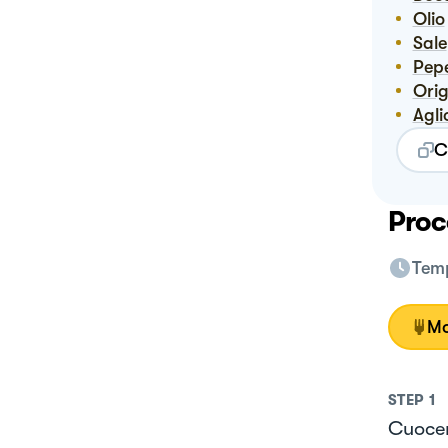
Olio
Sale
Pep
Or
Agli
C
Proc
Temp
Mo
STEP
1
Cuocer