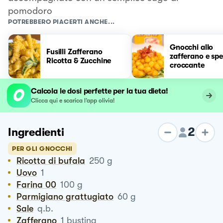
pomodoro
POTREBBERO PIACERTI ANCHE...
Gnocchi allo
Fusilli Zafferano
zafferano e sp
Ricotta & Zucchine
croccante
Calcola le dosi perfette per la tua dieta!
Clicca qui e scarica l’app olivia!
2
Ingredienti
PER GLI GNOCCHI
Ricotta di bufala
250
g
Uovo
1
Farina 00
100
g
Parmigiano grattugiato
60
g
Sale
q.b.
Zafferano
1
bustina