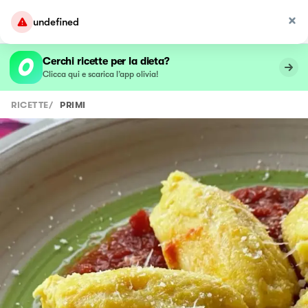
undefined
Cerchi ricette per la dieta?
Clicca qui e scarica l’app olivia!
RICETTE
/
PRIMI