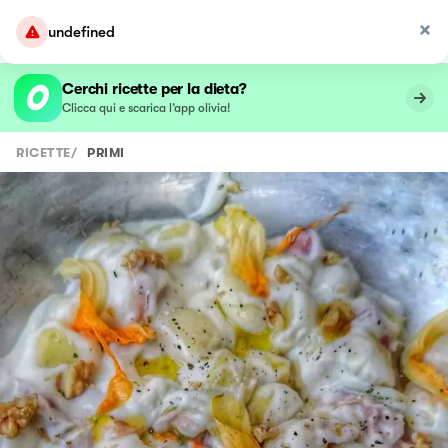
Cerchi ricette per la dieta?
Clicca qui e scarica l’app olivia!
RICETTE
/
PRIMI