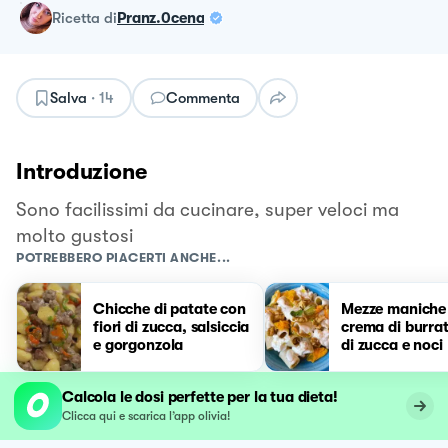
ricetta
di
Pranz.0cena
Salva
·
14
Commenta
Introduzione
Sono facilissimi da cucinare, super veloci ma
molto gustosi
POTREBBERO PIACERTI ANCHE...
Chicche di patate con
Mezze maniche
fiori di zucca, salsiccia
crema di burrata
e gorgonzola
di zucca e noci
Calcola le dosi perfette per la tua dieta!
Clicca qui e scarica l’app olivia!