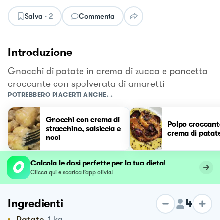
Salva
·
2
Commenta
Introduzione
Gnocchi di patate in crema di zucca e pancetta
croccante con spolverata di amaretti
POTREBBERO PIACERTI ANCHE...
Gnocchi con crema di
Polpo croccant
stracchino, salsiccia e
crema di patat
noci
Calcola le dosi perfette per la tua dieta!
Clicca qui e scarica l’app olivia!
4
Ingredienti
Patate
1
kg