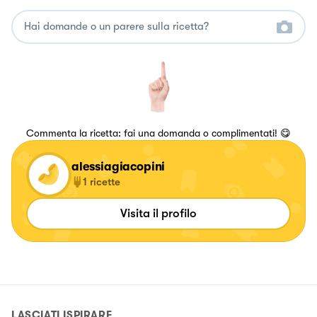
Commenta la ricetta: fai una domanda o complimentati! 😋
alessiagiacopini
1
ricette
Visita il profilo
LASCIATI ISPIRARE