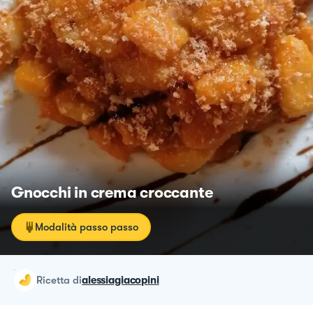
Gnocchi in crema croccante
Modalità passo passo
ricetta
di
alessiagiacopini