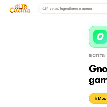
RICETTE
/
Gnoc
gam
Moda