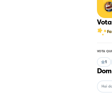
Vota
Fa
VOTA QU
1
Doma