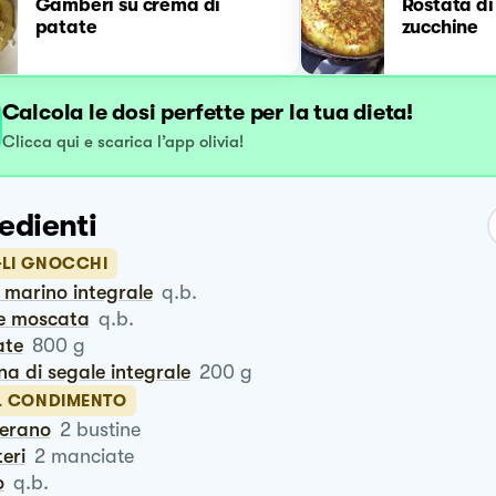
Gamberi su crema di
Rostata di
patate
zucchine
Calcola le dosi perfette per la tua dieta!
Clicca qui e scarica l’app olivia!
edienti
GLI GNOCCHI
e marino integrale
q.b.
ce moscata
q.b.
ate
800
g
ina di segale integrale
200
g
IL CONDIMENTO
ferano
2
bustine
teri
2
manciate
o
q.b.