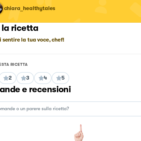
chiara_healthytales
 la ricetta
i sentire la tua voce, chef!
ESTA RICETTA
2
3
4
5
nde e recensioni