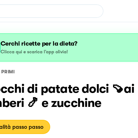
Cerchi ricette per la dieta?
Clicca qui e scarica l’app olivia!
PRIMI
chi di patate dolci 🍠ai
beri 🍤 e zucchine
lità passo passo