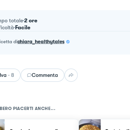
2 ore
po totale
Facile
ficoltà
ricetta
di
chiara_healthytales
lva
·
8
Commenta
BERO PIACERTI ANCHE...