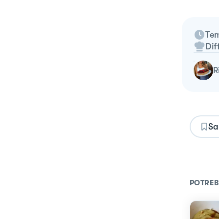
Tem
Dif
Sa
POTREB