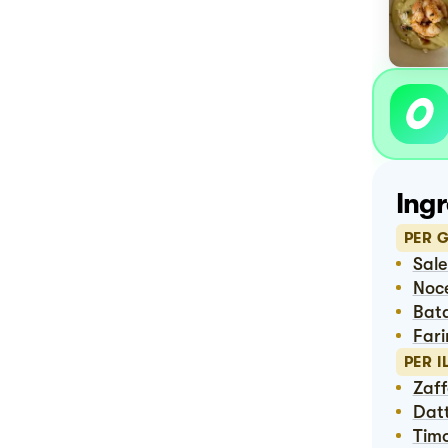
Ingr
PER 
Sal
No
Bat
Far
PER 
Zaf
Dat
Tim