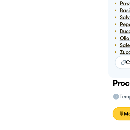
Pre
Bas
Sal
Pep
Buc
Oli
Sal
Zuc
C
Proc
Temp
Mo