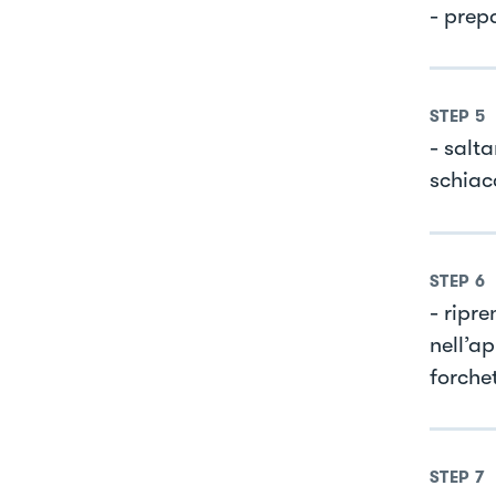
- prepa
STEP
5
- salta
schiacc
STEP
6
- ripre
nell’ap
forchet
STEP
7