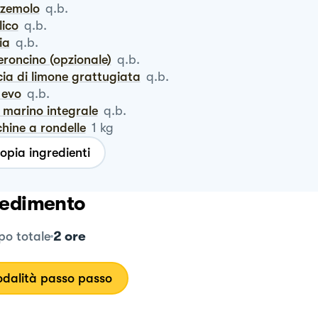
zzemolo
q.b.
ilico
q.b.
via
q.b.
eroncino (opzionale)
q.b.
cia di limone grattugiata
q.b.
o evo
q.b.
e marino integrale
q.b.
chine a rondelle
1
kg
opia ingredienti
edimento
2 ore
o totale
dalità passo passo