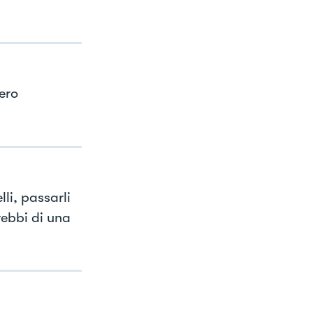
tero
li, passarli
rebbi di una