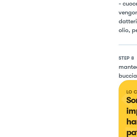
- cuoc
vengon
datteri
olio, p
STEP
8
mantec
buccia
LO 
So
im
ha
pa