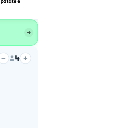
 patate e
Risotto gamberi e zucchi
4