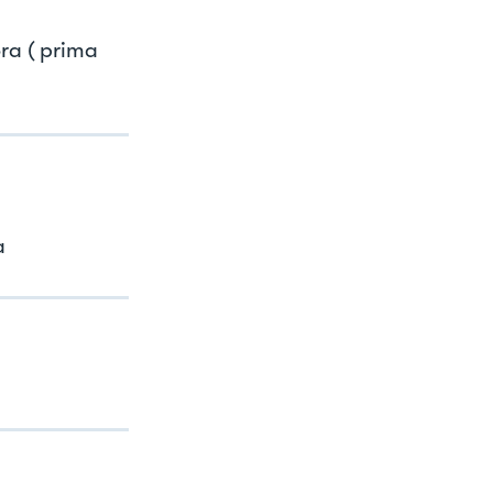
ora ( prima
a