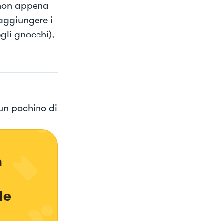
i non appena
 aggiungere i
egli gnocchi),
un pochino di
 
 
le 