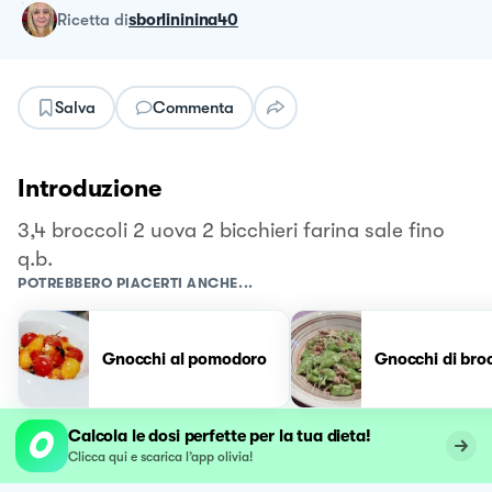
ricetta
di
sborlininina40
Salva
Commenta
Introduzione
3,4 broccoli 2 uova 2 bicchieri farina sale fino
q.b.
POTREBBERO PIACERTI ANCHE...
Gnocchi al pomodoro
Gnocchi di broc
Calcola le dosi perfette per la tua dieta!
Clicca qui e scarica l’app olivia!