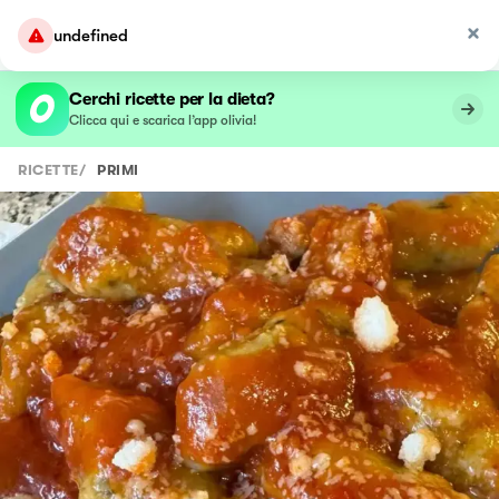
undefined
Cerchi ricette per la dieta?
Clicca qui e scarica l’app olivia!
RICETTE
/
PRIMI