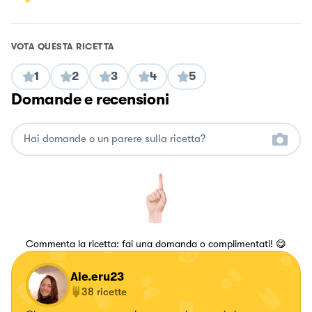
VOTA QUESTA RICETTA
1
2
3
4
5
Domande e recensioni
Commenta la ricetta: fai una domanda o complimentati! 😋
Ale.eru23
38
ricette