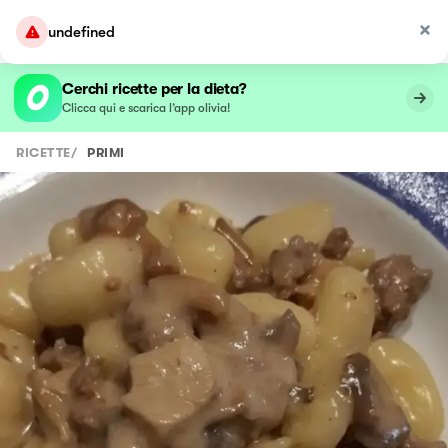
undefined
Cerchi ricette per la dieta?
Clicca qui e scarica l’app olivia!
RICETTE
/
PRIMI