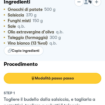
4
Ingredienti
Gnocchi di patate
500
g
Salsiccia
370
g
Funghi misti
150
g
Sale
q.b.
Olio extravergine d'oliva
q.b.
Taleggio (formaggio)
300
g
Vino bianco (13 %vol)
q.b.
Copia ingredienti
Procedimento
Modalità passo passo
STEP
1
Togliere il budello dalla salsiccia, e tagliarla a