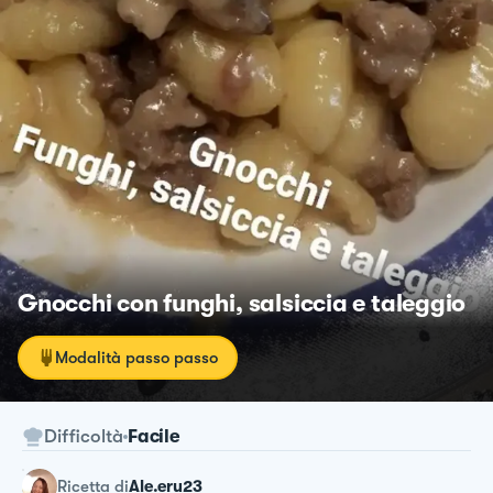
Gnocchi con funghi, salsiccia e taleggio
Modalità passo passo
Difficoltà
Facile
ricetta
di
Ale.eru23