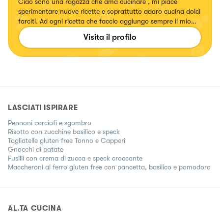
Ciao sono una ragazza che ama cucinare , mi piace
sperimentare nuove ricette e soprattutto adoro cucina dolci
farciti. Ad ogni ricetta che faccio aggiungo sempre il mio
tocco personale. Desidero che ad ogni mio piatto la gente
Visita il profilo
lo mangi con gli occhi.
LASCIATI ISPIRARE
Pennoni carciofi e sgombro
Risotto con zucchine basilico e speck
Tagliatelle gluten free Tonno e Capperi
Gnocchi di patate
Fusilli con crema di zucca e speck croccante
Maccheroni al ferro gluten free con pancetta, basilico e pomodoro
AL.TA CUCINA