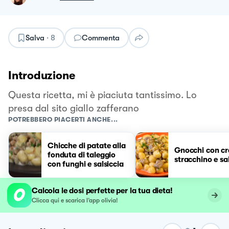
Salva
·
8
Commenta
Introduzione
Questa ricetta, mi è piaciuta tantissimo. Lo
presa dal sito giallo zafferano
POTREBBERO PIACERTI ANCHE...
Chicche di patate alla
Gnocchi con cr
fonduta di taleggio
stracchino e sa
con funghi e salsiccia
Calcola le dosi perfette per la tua dieta!
Clicca qui e scarica l’app olivia!