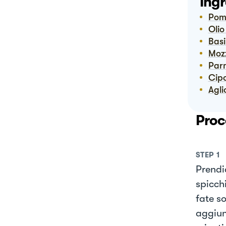
Ingr
Po
Ol
Bas
Mo
Pa
Cip
Agli
Proc
STEP
1
Prendi
spicchi
fate s
aggiun