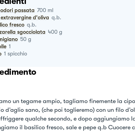
edienti
modori passata
700
ml
io extravergine d'oliva
q.b.
ilico fresco
q.b.
zzarella sgocciolata
400
g
rmigiano
50
g
olle
1
o
1
spicchio
edimento
amo un tegame ampio, tagliamo finemente la cipol
o d’aglio sano, (che poi toglieremo) con un filo d’ol
offriggere qualche secondo, e dopo aggiungiamo la
giamo il basilico fresco, sale e pepe q.b Cuocere c