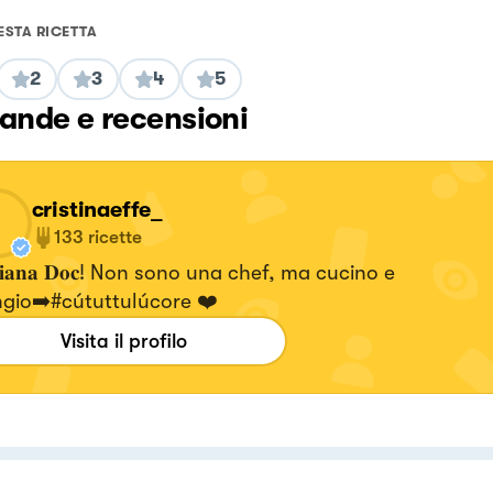
ESTA RICETTA
2
3
4
5
nde e recensioni
cristinaeffe_
133
ricette
𝐢𝐥𝐢𝐚𝐧𝐚 𝐃𝐨𝐜! Non sono una chef, ma cucino e
gio➡️#cútuttulúcore ❤️
Visita il profilo