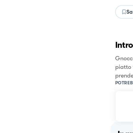
Sa
Intr
Gnocch
piatto
prende
POTREB