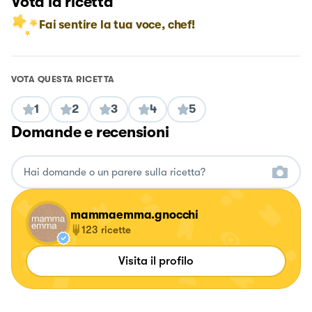
Vota la ricetta
Fai sentire la tua voce, chef!
VOTA QUESTA RICETTA
1
2
3
4
5
Domande e recensioni
mammaemma.gnocchi
123
ricette
Visita il profilo