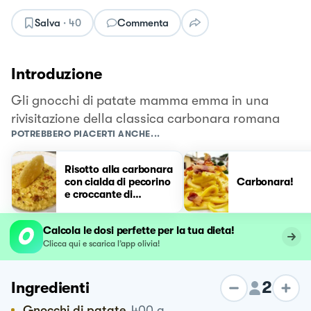
Salva
·
40
Commenta
Introduzione
Gli gnocchi di patate mamma emma in una
rivisitazione della classica carbonara romana
POTREBBERO PIACERTI ANCHE...
Risotto alla carbonara
con cialda di pecorino
Carbonara!
e croccante di
guanciale
Calcola le dosi perfette per la tua dieta!
Clicca qui e scarica l’app olivia!
2
Ingredienti
Gnocchi di patate
400
g