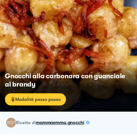
Gnocchi alla carbonara con guanciale
al brandy
Modalità passo passo
ricetta
di
mammaemma.gnocchi