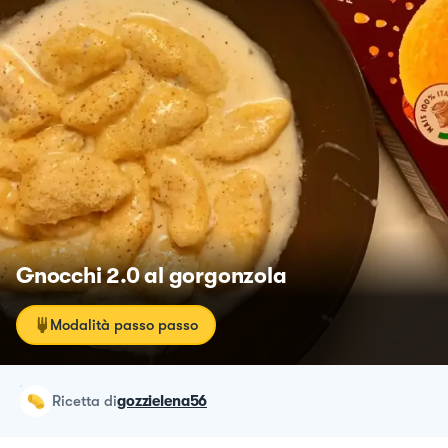
Gnocchi 2.0 al gorgonzola
Modalità passo passo
ricetta
di
gozzielena56