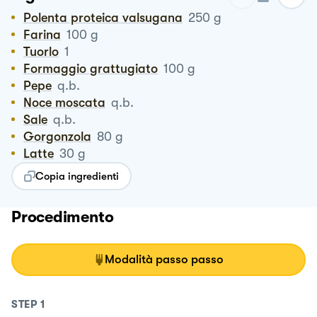
Polenta proteica valsugana
250
g
Farina
100
g
Tuorlo
1
Formaggio grattugiato
100
g
Pepe
q.b.
Noce moscata
q.b.
Sale
q.b.
Gorgonzola
80
g
Latte
30
g
Copia ingredienti
Procedimento
Modalità passo passo
STEP
1