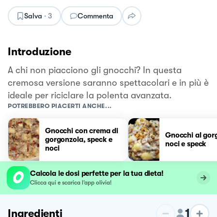
Salva
·
3
Commenta
Introduzione
A chi non piacciono gli gnocchi? In questa
cremosa versione saranno spettacolari e in più è
ideale per riciclare la polenta avanzata.
POTREBBERO PIACERTI ANCHE...
Gnocchi con crema di
Gnocchi al gor
gorgonzola, speck e
noci e speck
noci
Calcola le dosi perfette per la tua dieta!
Clicca qui e scarica l’app olivia!
1
Ingredienti