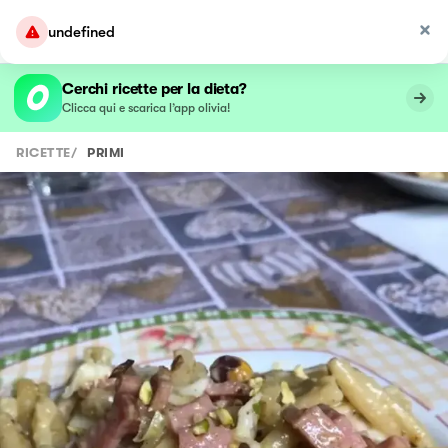
undefined
Cerchi ricette per la dieta?
Clicca qui e scarica l’app olivia!
RICETTE
/
PRIMI