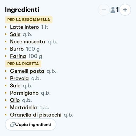
1
Ingredienti
PER LA BESCIAMELLA
Latte intero
1
lt
Sale
q.b.
Noce moscata
q.b.
Burro
100
g
Farina
100
g
PER LA RICETTA
Gemelli pasta
q.b.
Provola
q.b.
Sale
q.b.
Parmigiano
q.b.
Olio
q.b.
Mortadella
q.b.
Granella di pistacchi
q.b.
Copia ingredienti