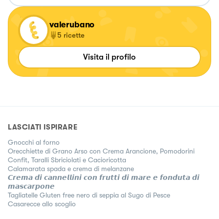
valerubano
5
ricette
Visita il profilo
LASCIATI ISPIRARE
Gnocchi al forno
Orecchiette di Grano Arso con Crema Arancione, Pomodorini
Confit, Taralli Sbriciolati e Cacioricotta
Calamarata spada e crema di melanzane
𝘾𝙧𝙚𝙢𝙖 𝙙𝙞 𝙘𝙖𝙣𝙣𝙚𝙡𝙡𝙞𝙣𝙞 𝙘𝙤𝙣 𝙛𝙧𝙪𝙩𝙩𝙞 𝙙𝙞 𝙢𝙖𝙧𝙚 𝙚 𝙛𝙤𝙣𝙙𝙪𝙩𝙖 𝙙𝙞
𝙢𝙖𝙨𝙘𝙖𝙧𝙥𝙤𝙣𝙚
Tagliatelle Gluten free nero di seppia al Sugo di Pesce
Casarecce allo scoglio