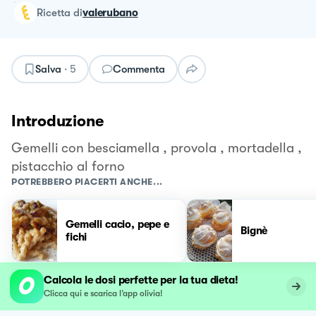
ricetta
di
valerubano
Salva
·
5
Commenta
Introduzione
Gemelli con besciamella , provola , mortadella ,
pistacchio al forno
POTREBBERO PIACERTI ANCHE...
Gemelli cacio, pepe e
Bignè
fichi
Calcola le dosi perfette per la tua dieta!
Clicca qui e scarica l’app olivia!