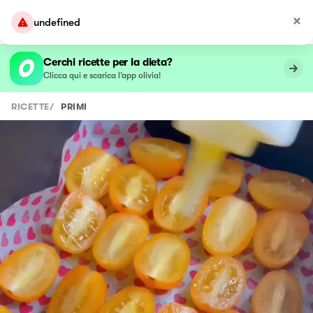
undefined
Cerchi ricette per la dieta?
Clicca qui e scarica l’app olivia!
RICETTE
/
PRIMI