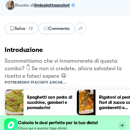
ricetta
di
ilmiopiattoacolori
Salva
·
12
Commenta
Introduzione
Scommettiamo che vi innamorerete di questa
combo? 👇 Se non ci credete, allora salvatevi la
ricetta e fateci sapere 🤤
POTREBBERO PIACERTI ANCHE...
Spaghetti con pesto di
Rigatoni al pes
zucchine, gamberi e
fiori di zucca c
pomodorini
gamberetti e
pomodorini
Calcola le dosi perfette per la tua dieta!
Clicca qui e scarica l’app olivia!