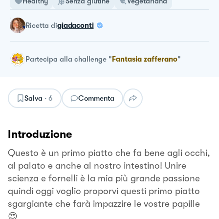
Healthy
Senza glutine
Vegetariana
ricetta
di
giadaconti
Partecipa alla challenge
"
Fantasia zafferano
"
Salva
·
6
Commenta
Introduzione
Questo è un primo piatto che fa bene agli occhi,
al palato e anche al nostro intestino! Unire
scienza e fornelli è la mia più grande passione
quindi oggi voglio proporvi questi primo piatto
sgargiante che farà impazzire le vostre papille
😍