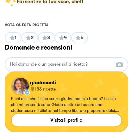
Fai sentire la tua voce, chef!
VOTA QUESTA RICETTA
1
2
3
4
5
Domande e recensioni
giadaconti
186
ricette
E chi dice che il cibo senza glutine non sia buono? Lascia
che mi presenti: sono Giada e oltre ad essere una
studentessa mi diletto nel tempo libero a preparare dolci,
primi piatti e finger food senza glutine per deliziare
Visita il profilo
soprattutto i palati di chi è allergico o intollerante al glutine.
Troverete però anche ricette contenenti glutine ✨ Mi trovi su