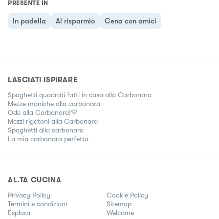
ig @ggiadaconti e TikTok @_ggiadaconti
PRESENTE IN
In padella
Al risparmio
Cena con amici
LASCIATI ISPIRARE
Spaghetti quadrati fatti in casa alla Carbonara
Mezze maniche alla carbonara
Ode alla Carbonara!💛
Mezzi rigatoni alla Carbonara
Spaghetti alla carbonara
La mia carbonara perfetta
AL.TA CUCINA
Privacy Policy
Cookie Policy
Termini e condizioni
Sitemap
Esplora
Welcome