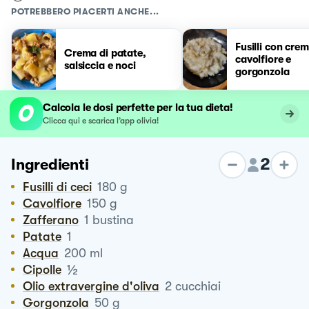
POTREBBERO PIACERTI ANCHE...
Fusilli con crem
Crema di patate,
cavolfiore e
salsiccia e noci
gorgonzola
Calcola le dosi perfette per la tua dieta!
Clicca qui e scarica l’app olivia!
2
Ingredienti
Fusilli di ceci
180
g
Cavolfiore
150
g
Zafferano
1
bustina
Patate
1
Acqua
200
ml
½
Cipolle
Olio extravergine d'oliva
2
cucchiai
Gorgonzola
50
g