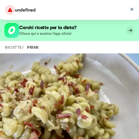
undefined
Cerchi ricette per la dieta?
Clicca qui e scarica l’app olivia!
RICETTE
/
PRIMI