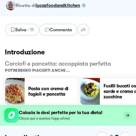
ricetta
di
lucasfoodandkitchen
Salva
·
11
Commenta
Introduzione
Carciofi e pancetta: accoppiata perfetta
POTREBBERO PIACERTI ANCHE...
Fusilli bucati co
Pasta con crema di
sarde e crema d
fagioli e pancetta
zucchine
Calcola le dosi perfette per la tua dieta!
Clicca qui e scarica l’app olivia!