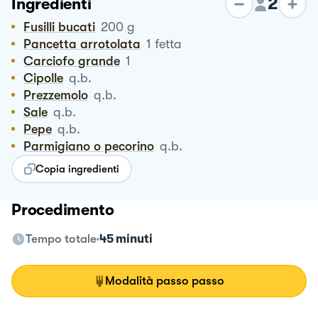
2
Ingredienti
Fusilli bucati
200
g
Pancetta arrotolata
1
fetta
Carciofo grande
1
Cipolle
q.b.
Prezzemolo
q.b.
Sale
q.b.
Pepe
q.b.
Parmigiano o pecorino
q.b.
Copia ingredienti
Procedimento
Tempo totale
45 minuti
Modalità passo passo