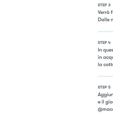
STEP
3
Verrà 
Dalle 
STEP
4
In que
in acq
la cot
STEP
5
Aggiun
e il g
@macca