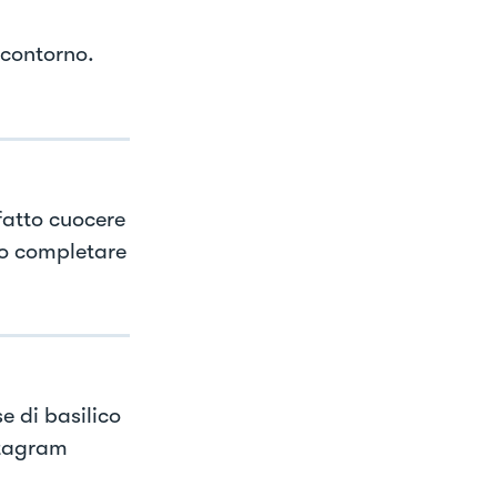
 contorno.
fatto cuocere
mo completare
e di basilico
stagram