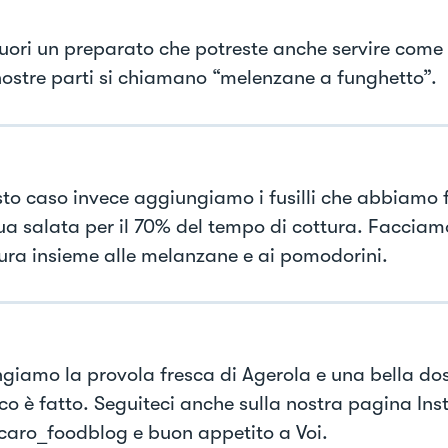
fuori un preparato che potreste anche servire come
nostre parti si chiamano “melenzane a funghetto”.
sto caso invece aggiungiamo i fusilli che abbiamo 
ua salata per il 70% del tempo di cottura. Faccia
tura insieme alle melanzane e ai pomodorini.
giamo la provola fresca di Agerola e una bella dos
ioco è fatto. Seguiteci anche sulla nostra pagina In
ro_foodblog e buon appetito a Voi.