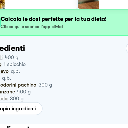
Calcola le dosi perfette per la tua dieta!
Clicca qui e scarica l’app olivia!
edienti
li
400
g
o
1
spicchio
o evo
q.b.
q.b.
modorini pachino
300
g
lanzane
400
g
vola
300
g
opia ingredienti