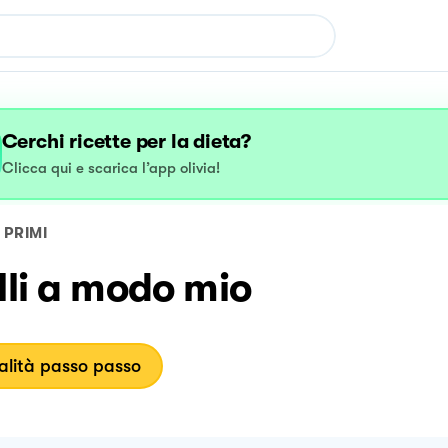
Cerchi ricette per la dieta?
Clicca qui e scarica l’app olivia!
PRIMI
lli a modo mio
lità passo passo