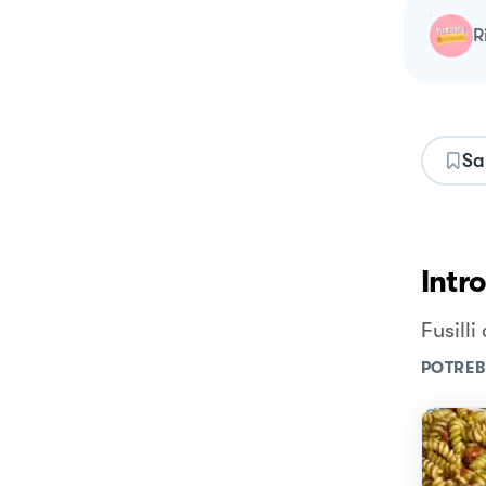
Sa
Intr
Fusill
POTREB