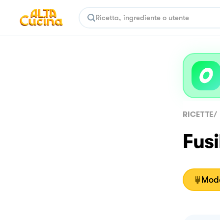
RICETTE
/
Fusi
Moda