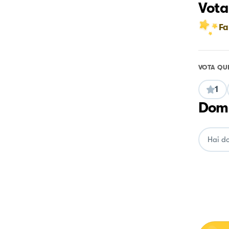
Vota
Fa
VOTA QU
1
Doma