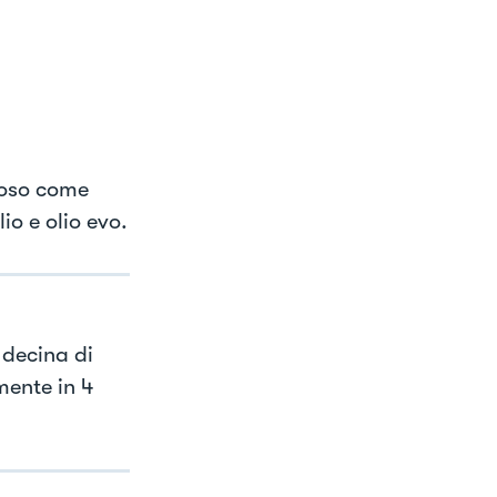
toso come
io e olio evo.
decina di
mente in 4