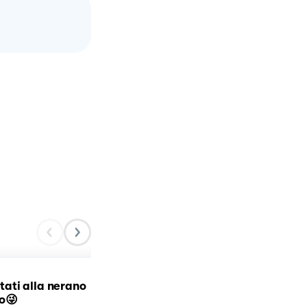
ottati alla nerano
Fusilli con la Ricotta
o😜