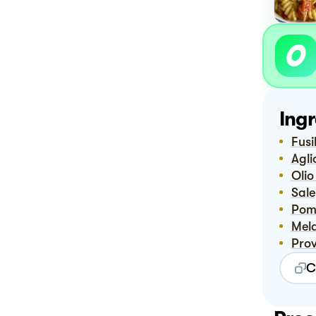
Ingr
Fusil
Agli
Oli
Sale
Po
Me
Pro
C