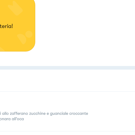
teria!
lli allo zafferano zucchine e guanciale croccante
onara all'oca