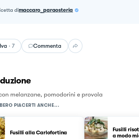
ricetta
di
maccaro_paraosteria
lva
·
7
Commenta
oduzione
i con melanzane, pomodorini e provola
BERO PIACERTI ANCHE...
Fusilli ris
Fusilli alla Carlofortina
a modo mi