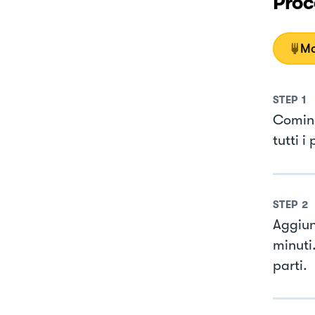
Proc
Mo
STEP
1
Cominc
tutti i
STEP
2
Aggiun
minuti
parti.