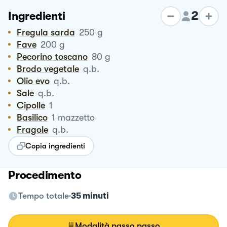
2
Ingredienti
Fregula sarda
250
g
Fave
200
g
Pecorino toscano
80
g
Brodo vegetale
q.b.
Olio evo
q.b.
Sale
q.b.
Cipolle
1
Basilico
1
mazzetto
Fragole
q.b.
Copia ingredienti
Procedimento
Tempo totale
35 minuti
Modalità passo passo