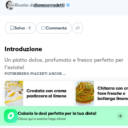
ricetta
di
dianacorradetti
Salva
·
8
Commenta
Introduzione
Un piatto dolce, profumato e fresco perfetto per
l'estate!
POTREBBERO PIACERTI ANCHE...
Chitarra con c
Crostata con crema
fave fresche e
pasticcera al limone
bottarga limon
Calcola le dosi perfette per la tua dieta!
Clicca qui e scarica l’app olivia!