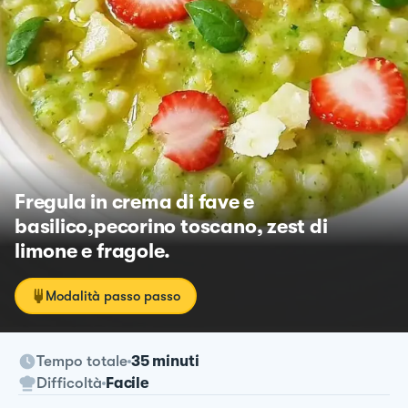
Fregula in crema di fave e
basilico,pecorino toscano, zest di
limone e fragole.
Modalità passo passo
Tempo totale
35 minuti
Difficoltà
Facile