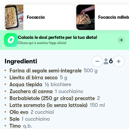
Focaccia
Focaccia milleb
Calcola le dosi perfette per la tua dieta!
Clicca qui e scarica l’app olivia!
6
Ingredienti
Farina di segale semi-integrale
500
g
Lievito di birra secco
5
g
½
Acqua tiepida
bicchiere
Zucchero di canna
1
cucchiaino
Barbabietole (250 gr circa) precotte
2
Latte scremato (io senza lattosio)
150
ml
Olio evo
2
cucchiai
Sale
1
cucchiaino
Timo
q.b.