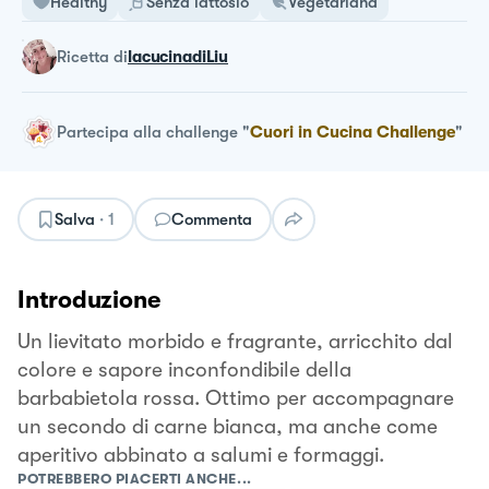
Healthy
Senza lattosio
Vegetariana
ricetta
di
lacucinadiLiu
Partecipa alla challenge
"
Cuori in Cucina Challenge
"
Salva
·
1
Commenta
Introduzione
Un lievitato morbido e fragrante, arricchito dal
colore e sapore inconfondibile della
barbabietola rossa. Ottimo per accompagnare
un secondo di carne bianca, ma anche come
aperitivo abbinato a salumi e formaggi.
POTREBBERO PIACERTI ANCHE...