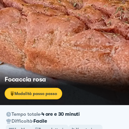
Focaccia rosa
Modalità passo passo
Tempo totale
4 ore e 30 minuti
Difficoltà
Facile