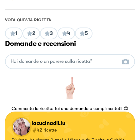
VOTA QUESTA RICETTA
1
2
3
4
5
Domande e recensioni
Commenta la ricetta: fai una domanda o complimentati! 😋
lacucinadiLiu
42
ricette
Friulana, ho vissuto 9 anni a Milano e da 7 abito a Gubbio