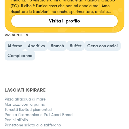
(PG). Il cibo è l'unica cosa che non mi annoia mai! Amo
rispettare le tradizioni ma anche sperimentare, amici e
familiari si prestano volentieri a farmi da cavie 😉
Visita il profilo
PRESENTE IN
Al forno
Aperitivo
Brunch
Buffet
Cena con amici
Compleanno
LASCIATI ISPIRARE
Pizza all'acqua di mare
Maritozzi con la panna
Torcetti lievitati piemontesi
Pane a fisarmonica o Pull Apart Bread
Panini all'olio
Panettone salato allo zafferano