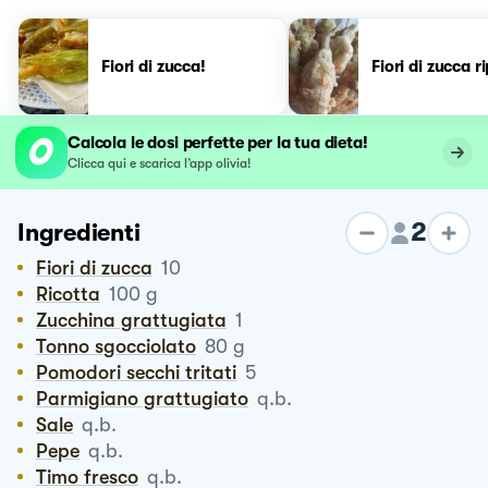
Fiori di zucca!
Fiori di zucca ri
Calcola le dosi perfette per la tua dieta!
Clicca qui e scarica l’app olivia!
2
Ingredienti
Fiori di zucca
10
Ricotta
100
g
Zucchina grattugiata
1
Tonno sgocciolato
80
g
Pomodori secchi tritati
5
Parmigiano grattugiato
q.b.
Sale
q.b.
Pepe
q.b.
Timo fresco
q.b.