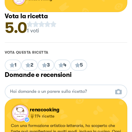
Vota la ricetta
5.0
1
voti
VOTA QUESTA RICETTA
1
2
3
4
5
Domande e recensioni
renacooking
114
ricette
Con una formazione artistica-letteraria, ho scoperto che
l'arte può manifestarsi in molti modi, inclusa la cucina. Ogni