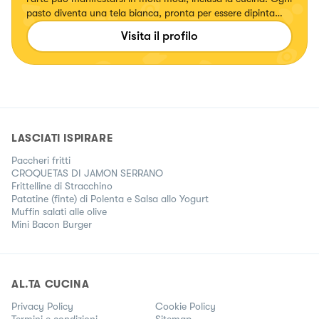
pasto diventa una tela bianca, pronta per essere dipinta
con ingredienti selezionati con cura. Come un'artista, creo e
Visita il profilo
preparo le mie ricette, plasmando sapori e colori in
un'armonia culinaria unica. Questa creatività in cucina va
ben oltre la mera preparazione dei pasti; è una fonte di
nutrimento per l'anima e la mente. Preparare un piatto
diventa un'esperienza meditativa. Ogni gesto, dalla scelta
degli ingredienti alla cottura, è un atto di amore e
dedizione. La cucina diventa un rituale, un momento in cui
LASCIATI ISPIRARE
posso rilassarmi e connettermi con me stessa.
Paccheri fritti
CROQUETAS DI JAMON SERRANO
Frittelline di Stracchino
Patatine (finte) di Polenta e Salsa allo Yogurt
Muffin salati alle olive
Mini Bacon Burger
AL.TA CUCINA
Privacy Policy
Cookie Policy
Termini e condizioni
Sitemap