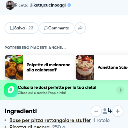
ricetta
di
kettycucinooggi
Salva
·
23
Commenta
POTREBBERO PIACERTI ANCHE...
Polpette di melanzane
Panettone Sciu
alla calabrese❣️
Calcola le dosi perfette per la tua dieta!
Clicca qui e scarica l’app olivia!
4
Ingredienti
Base per pizza rettangolare stuffer
1
rotolo
Ricotta di pecora
250
g