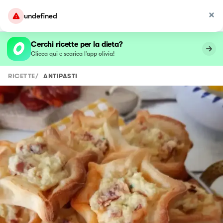
undefined
Cerchi ricette per la dieta?
Clicca qui e scarica l’app olivia!
RICETTE
/
ANTIPASTI