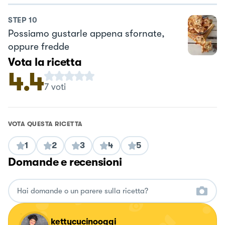
STEP
10
Possiamo gustarle appena sfornate,
oppure fredde
Vota la ricetta
4.4
7
voti
VOTA QUESTA RICETTA
1
2
3
4
5
Domande e recensioni
kettycucinooggi