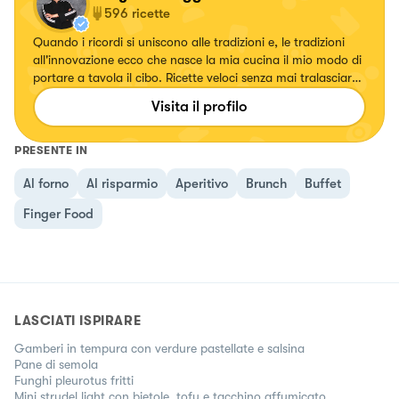
596
ricette
Quando i ricordi si uniscono alle tradizioni e, le tradizioni
all'innovazione ecco che nasce la mia cucina il mio modo di
portare a tavola il cibo. Ricette veloci senza mai tralasciare
il gusto.
Visita il profilo
PRESENTE IN
Al forno
Al risparmio
Aperitivo
Brunch
Buffet
Finger Food
LASCIATI ISPIRARE
Gamberi in tempura con verdure pastellate e salsina
Pane di semola
Funghi pleurotus fritti
Mini strudel light con bietole, tofu e tacchino affumicato