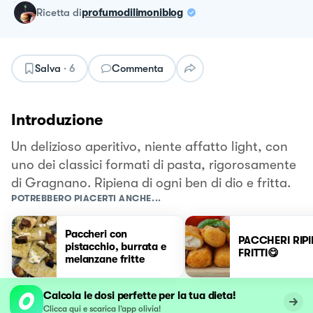
ricetta
di
profumodilimoniblog
Salva
·
6
Commenta
Introduzione
Un delizioso aperitivo, niente affatto light, con
uno dei classici formati di pasta, rigorosamente
di Gragnano. Ripiena di ogni ben di dio e fritta.
POTREBBERO PIACERTI ANCHE...
Paccheri con
PACCHERI RIPI
pistacchio, burrata e
FRITTI😋
melanzane fritte
Calcola le dosi perfette per la tua dieta!
Clicca qui e scarica l’app olivia!