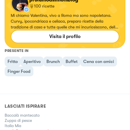
100
ricette
Mi chiamo Valentina, vivo a Roma ma sono napoletana.
Curvy, ipocondriaca e celiaca, preparo ricette della
tradizione di casa e tutte quelle che mi incuriosiscono, della
cucina italiana ed estera. Mangio senza glutine però cucino
Visita il profilo
per onnivori, don't worry. La mia cucina preferita? Quella
indiana. Amo i cani e le tartarughe terrestri.
PRESENTE IN
Fritto
Aperitivo
Brunch
Buffet
Cena con amici
Finger Food
LASCIATI ISPIRARE
Baccalà mantecato
Zuppa di pesce
Italia Mia