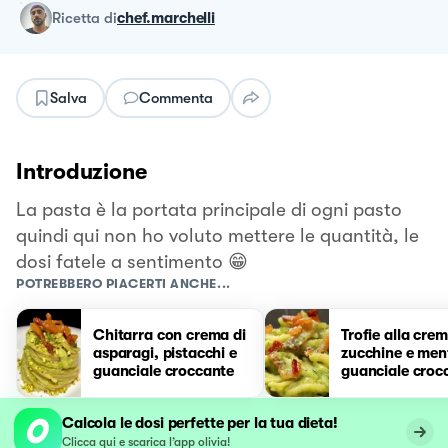
ricetta
di
chef.marchelli
Salva
Commenta
Introduzione
La pasta è la portata principale di ogni pasto
quindi qui non ho voluto mettere le quantità, le
dosi fatele a sentimento 😁
POTREBBERO PIACERTI ANCHE...
Chitarra con crema di
Trofie alla crem
asparagi, pistacchi e
zucchine e men
guanciale croccante
guanciale croc
Calcola le dosi perfette per la tua dieta!
Clicca qui e scarica l’app olivia!