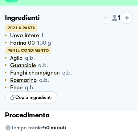
1
Ingredienti
PER LA PASTA
Uova intere
1
Farina 00
100
g
PER IL CONDIMENTO
Aglio
q.b.
Guanciale
q.b.
Funghi champignon
q.b.
Rosmarino
q.b.
Pepe
q.b.
Copia ingredienti
Procedimento
Tempo totale
40 minuti