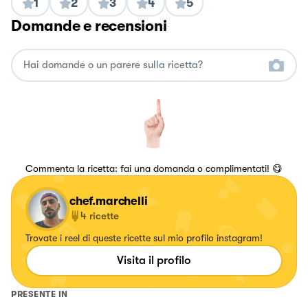
1
2
3
4
5
Domande e recensioni
Commenta la ricetta: fai una domanda o complimentati! 😋
chef.marchelli
4
ricette
Trovate i reel di queste ricette sul mio profilo instagram!
Visita il profilo
PRESENTE IN