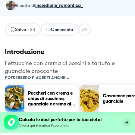
ricetta
di
incredibile_romantica_
Salva
·
23
Commenta
Introduzione
Fettuccine con crema di porcini e tartufo e
guanciale croccante
POTREBBERO PIACERTI ANCHE...
Paccheri con crema e
Casarecce porc
chips di zucchine,
guanciale
guanciale e crema al
pecorino
Calcola le dosi perfette per la tua dieta!
Clicca qui e scarica l’app olivia!