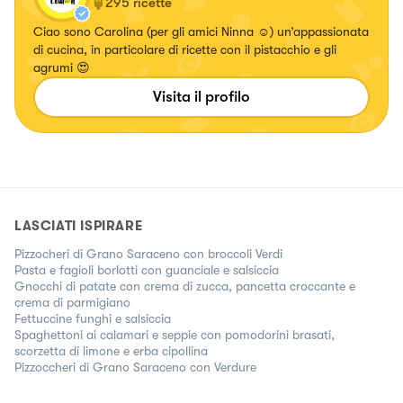
295
ricette
Ciao sono Carolina (per gli amici Ninna ☺️) un’appassionata
di cucina, in particolare di ricette con il pistacchio e gli
agrumi 😍
Visita il profilo
LASCIATI ISPIRARE
Pizzocheri di Grano Saraceno con broccoli Verdi
Pasta e fagioli borlotti con guanciale e salsiccia
Gnocchi di patate con crema di zucca, pancetta croccante e
crema di parmigiano
Fettuccine funghi e salsiccia
Spaghettoni ai calamari e seppie con pomodorini brasati,
scorzetta di limone e erba cipollina
Pizzoccheri di Grano Saraceno con Verdure