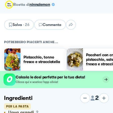
ricetta
di
ninnalemon
Salva
·
26
Commenta
POTREBBERO PIACERTI ANCHE...
Paccheri con c
Pistacchio, tonno
pistacchio, sals
fresco e stracciatella
fresca e stracci
Calcola le dosi perfette per la tua dieta!
Clicca qui e scarica l’app olivia!
2
Ingredienti
PER LA PASTA
Uova grandi
2