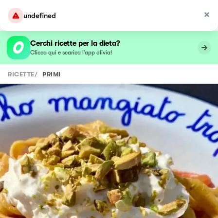
undefined
Cerchi ricette per la dieta?
Clicca qui e scarica l’app olivia!
RICETTE
/
PRIMI