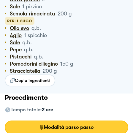
Sale
1
pizzico
Semola rimacinata
200
g
PER IL SUGO
Olio evo
q.b.
Aglio
1
spicchio
Sale
q.b.
Pepe
q.b.
Pistacchi
q.b.
Pomodorini ciliegino
150
g
Stracciatella
200
g
Copia ingredienti
Procedimento
Tempo totale
2 ore
Modalità passo passo